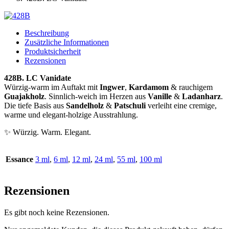
Beschreibung
Zusätzliche Informationen
Produktsicherheit
Rezensionen
428B. LC Vanidate
Würzig-warm im Auftakt mit
Ingwer
,
Kardamom
& rauchigem
Guajakholz
. Sinnlich-weich im Herzen aus
Vanille
&
Ladanharz
.
Die tiefe Basis aus
Sandelholz
&
Patschuli
verleiht eine cremige,
warme und elegant-holzige Ausstrahlung.
✨ Würzig. Warm. Elegant.
Essance
3 ml
,
6 ml
,
12 ml
,
24 ml
,
55 ml
,
100 ml
Rezensionen
Es gibt noch keine Rezensionen.