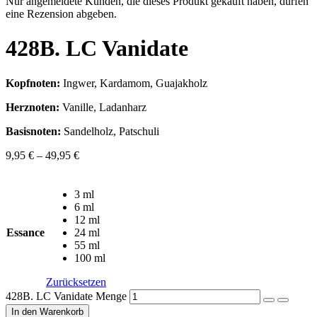
Nur angemeldete Kunden, die dieses Produkt gekauft haben, dürfen
eine Rezension abgeben.
428B. LC Vanidate
Kopfnoten:
Ingwer, Kardamom, Guajakholz
Herznoten:
Vanille, Ladanharz
Basisnoten:
Sandelholz, Patschuli
9,95
€
–
49,95
€
3 ml
6 ml
12 ml
Essance
24 ml
55 ml
100 ml
Zurücksetzen
428B. LC Vanidate Menge
In den Warenkorb