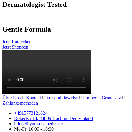
Dermatologist Tested
Gentle Formula
Jetzt Entdecken
Jetzt Shoppen
Über Uns
Kontakt
Versandhinweise
Partner
Grundsatz
Zahlungsmethoden
+4915773121824
Robertstr 14, 44809 Bochum Deutschland
info@lilyum-cosmetics.de
Mo-Fr: 10:00 - 18:00