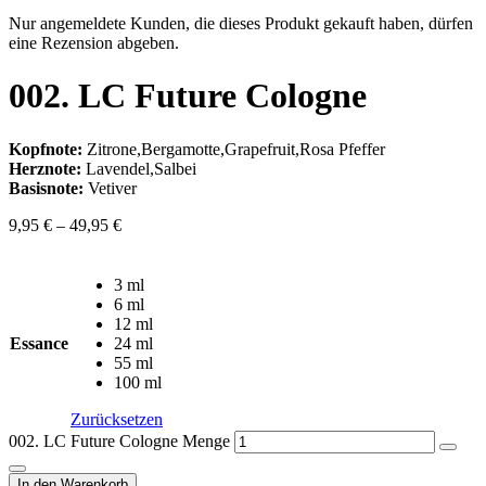
Nur angemeldete Kunden, die dieses Produkt gekauft haben, dürfen
eine Rezension abgeben.
002. LC Future Cologne
Kopfnote:
Zitrone,Bergamotte,Grapefruit,Rosa Pfeffer
Herznote:
Lavendel,Salbei
Basisnote:
Vetiver
9,95
€
–
49,95
€
3 ml
6 ml
12 ml
Essance
24 ml
55 ml
100 ml
Zurücksetzen
002. LC Future Cologne Menge
In den Warenkorb