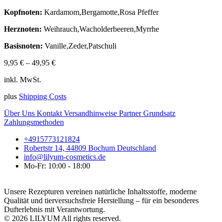
Kopfnoten:
Kardamom,Bergamotte,Rosa Pfeffer
Herznoten:
Weihrauch,Wacholderbeeren,Myrrhe
Basisnoten:
Vanille,Zeder,Patschuli
9,95
€
–
49,95
€
inkl. MwSt.
plus
Shipping Costs
Über Uns
Kontakt
Versandhinweise
Partner
Grundsatz
Zahlungsmethoden
+4915773121824
Robertstr 14, 44809 Bochum Deutschland
info@lilyum-cosmetics.de
Mo-Fr: 10:00 - 18:00
Unsere Rezepturen vereinen natürliche Inhaltsstoffe, moderne
Qualität und tierversuchsfreie Herstellung – für ein besonderes
Dufterlebnis mit Verantwortung.
© 2026 LILYUM All rights reserved.