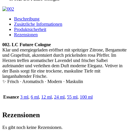
Beschreibung
Zusätzliche Informationen
Produktsicherheit
Rezensionen
002. LC Future Cologne
Klar und energiegeladen eröffnet mit spritziger Zitrone, Bergamotte
und Grapefruit, akzentuiert durch prickelnden rosa Pfeffer. Im
Herzen treffen aromatischer Lavendel und frischer Salbei
aufeinander und verleihen dem Duft moderne Eleganz. Vetiver in
der Basis sorgt für eine trockene, maskuline Tiefe mit
langanhaltender Frische.
✨ Frisch · Aromatisch · Modern · Maskulin
Essance
3 ml
,
6 ml
,
12 ml
,
24 ml
,
55 ml
,
100 ml
Rezensionen
Es gibt noch keine Rezensionen.