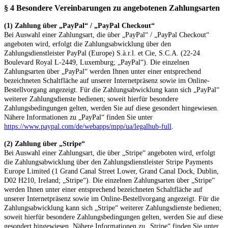
§ 4 Besondere Vereinbarungen zu angebotenen Zahlungsarten
(1)
Zahlung über „PayPal“ / „PayPal Checkout“
Bei Auswahl einer Zahlungsart, die über „PayPal“ / „PayPal Checkout“
angeboten wird, erfolgt die Zahlungsabwicklung über den
Zahlungsdienstleister PayPal (Europe) S.à.r.l. et Cie, S.C.A. (22-24
Boulevard Royal L-2449, Luxemburg; „PayPal“). Die einzelnen
Zahlungsarten über „PayPal“ werden Ihnen unter einer entsprechend
bezeichneten Schaltfläche auf unserer Internetpräsenz sowie im Online-
Bestellvorgang angezeigt. Für die Zahlungsabwicklung kann sich „PayPal“
weiterer Zahlungsdienste bedienen; soweit hierfür besondere
Zahlungsbedingungen gelten, werden Sie auf diese gesondert hingewiesen.
Nähere Informationen zu „PayPal“ finden Sie unter
https://www.paypal.com/de/webapps/mpp/ua/legalhub-full
.
(2)
Zahlung über „Stripe“
Bei Auswahl einer Zahlungsart, die über „Stripe“ angeboten wird, erfolgt
die Zahlungsabwicklung über den Zahlungsdienstleister Stripe Payments
Europe Limited (1 Grand Canal Street Lower, Grand Canal Dock, Dublin,
D02 H210, Ireland; „Stripe“). Die einzelnen Zahlungsarten über „Stripe“
werden Ihnen unter einer entsprechend bezeichneten Schaltfläche auf
unserer Internetpräsenz sowie im Online-Bestellvorgang angezeigt. Für die
Zahlungsabwicklung kann sich „Stripe“ weiterer Zahlungsdienste bedienen;
soweit hierfür besondere Zahlungsbedingungen gelten, werden Sie auf diese
gesondert hingewiesen. Nähere Informationen zu „Stripe“ finden Sie unter