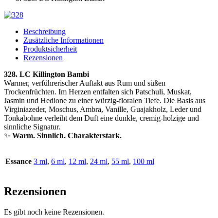
Beschreibung
Zusätzliche Informationen
Produktsicherheit
Rezensionen
328. LC Killington Bambi
Warmer, verführerischer Auftakt aus Rum und süßen
Trockenfrüchten. Im Herzen entfalten sich Patschuli, Muskat,
Jasmin und Hedione zu einer würzig-floralen Tiefe. Die Basis aus
Virginiazeder, Moschus, Ambra, Vanille, Guajakholz, Leder und
Tonkabohne verleiht dem Duft eine dunkle, cremig-holzige und
sinnliche Signatur.
✨
Warm. Sinnlich. Charakterstark.
Essance
3 ml
,
6 ml
,
12 ml
,
24 ml
,
55 ml
,
100 ml
Rezensionen
Es gibt noch keine Rezensionen.