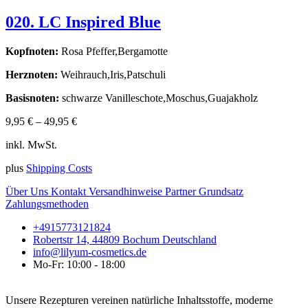
020. LC Inspired Blue
Kopfnoten:
Rosa Pfeffer,Bergamotte
Herznoten:
Weihrauch,Iris,Patschuli
Basisnoten:
schwarze Vanilleschote,Moschus,Guajakholz
9,95
€
–
49,95
€
inkl. MwSt.
plus
Shipping Costs
Über Uns
Kontakt
Versandhinweise
Partner
Grundsatz
Zahlungsmethoden
+4915773121824
Robertstr 14, 44809 Bochum Deutschland
info@lilyum-cosmetics.de
Mo-Fr: 10:00 - 18:00
Unsere Rezepturen vereinen natürliche Inhaltsstoffe, moderne