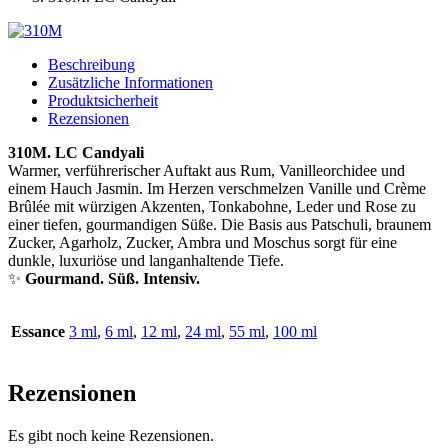
Beschreibung
Zusätzliche Informationen
Produktsicherheit
Rezensionen
310M. LC Candyali
Warmer, verführerischer Auftakt aus Rum, Vanilleorchidee und
einem Hauch Jasmin. Im Herzen verschmelzen Vanille und Crème
Brûlée mit würzigen Akzenten, Tonkabohne, Leder und Rose zu
einer tiefen, gourmandigen Süße. Die Basis aus Patschuli, braunem
Zucker, Agarholz, Zucker, Ambra und Moschus sorgt für eine
dunkle, luxuriöse und langanhaltende Tiefe.
✨
Gourmand. Süß. Intensiv.
Essance
3 ml
,
6 ml
,
12 ml
,
24 ml
,
55 ml
,
100 ml
Rezensionen
Es gibt noch keine Rezensionen.