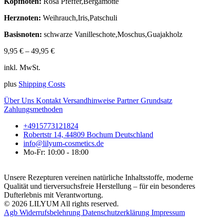
Kopfnoten:
Rosa Pfeffer,Bergamotte
Herznoten:
Weihrauch,Iris,Patschuli
Basisnoten:
schwarze Vanilleschote,Moschus,Guajakholz
9,95
€
–
49,95
€
inkl. MwSt.
plus
Shipping Costs
Über Uns
Kontakt
Versandhinweise
Partner
Grundsatz
Zahlungsmethoden
+4915773121824
Robertstr 14, 44809 Bochum Deutschland
info@lilyum-cosmetics.de
Mo-Fr: 10:00 - 18:00
Unsere Rezepturen vereinen natürliche Inhaltsstoffe, moderne
Qualität und tierversuchsfreie Herstellung – für ein besonderes
Dufterlebnis mit Verantwortung.
© 2026 LILYUM All rights reserved.
Agb
Widerrufsbelehrung
Datenschutzerklärung
Impressum