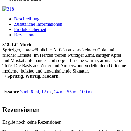
Beschreibung
Zusätzliche Informationen
Produktsicherheit
Rezensionen
318. LC Murir
Spritziger, ungewöhnlicher Auftakt aus prickelnder Cola und
frischer Limette. Im Herzen treffen würziger Zimt, saftiger Apfel
und Muskat aufeinander und sorgen für eine warme, aromatische
Tiefe. Die Basis aus Zeder und Amberwood verleiht dem Duft eine
moderne, holzige und langanhaltende Signatur.
✨
Spritzig. Würzig. Modern.
Essance
3 ml
,
6 ml
,
12 ml
,
24 ml
,
55 ml
,
100 ml
Rezensionen
Es gibt noch keine Rezensionen.