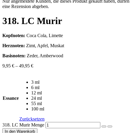
Nur angemeldete Kunden, die dieses Produkt gekauft haben, dürfen
eine Rezension abgeben.
318. LC Murir
Kopfnoten:
Coca Cola, Limette
Herznoten:
Zimt, Apfel, Muskat
Basisnoten:
Zeder, Amberwood
9,95
€
–
49,95
€
3 ml
6 ml
12 ml
Essance
24 ml
55 ml
100 ml
Zurücksetzen
318. LC Murir Menge
In den Warenkorb