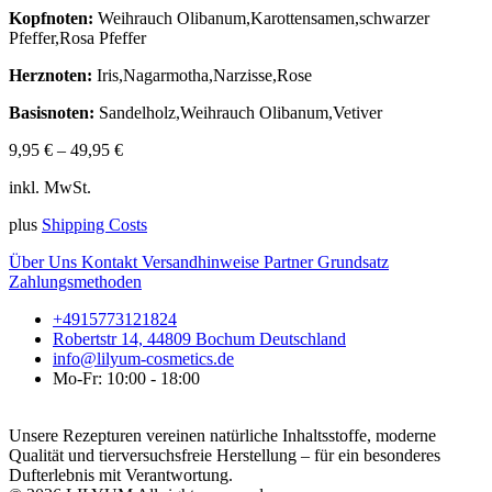
Kopfnoten:
Weihrauch Olibanum,Karottensamen,schwarzer
Pfeffer,Rosa Pfeffer
Herznoten:
Iris,Nagarmotha,Narzisse,Rose
Basisnoten:
Sandelholz,Weihrauch Olibanum,Vetiver
9,95
€
–
49,95
€
inkl. MwSt.
plus
Shipping Costs
Über Uns
Kontakt
Versandhinweise
Partner
Grundsatz
Zahlungsmethoden
+4915773121824
Robertstr 14, 44809 Bochum Deutschland
info@lilyum-cosmetics.de
Mo-Fr: 10:00 - 18:00
Unsere Rezepturen vereinen natürliche Inhaltsstoffe, moderne
Qualität und tierversuchsfreie Herstellung – für ein besonderes
Dufterlebnis mit Verantwortung.