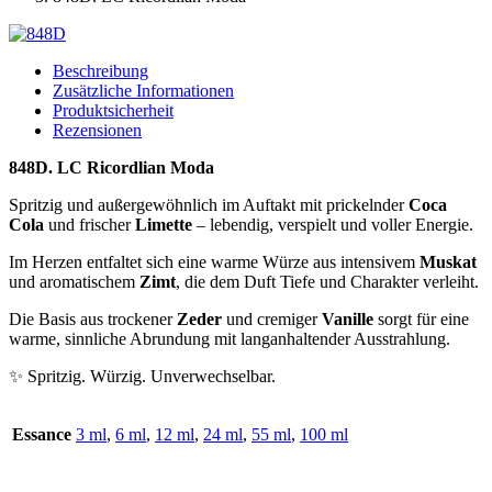
Beschreibung
Zusätzliche Informationen
Produktsicherheit
Rezensionen
848D. LC Ricordlian Moda
Spritzig und außergewöhnlich im Auftakt mit prickelnder
Coca
Cola
und frischer
Limette
– lebendig, verspielt und voller Energie.
Im Herzen entfaltet sich eine warme Würze aus intensivem
Muskat
und aromatischem
Zimt
, die dem Duft Tiefe und Charakter verleiht.
Die Basis aus trockener
Zeder
und cremiger
Vanille
sorgt für eine
warme, sinnliche Abrundung mit langanhaltender Ausstrahlung.
✨ Spritzig. Würzig. Unverwechselbar.
Essance
3 ml
,
6 ml
,
12 ml
,
24 ml
,
55 ml
,
100 ml