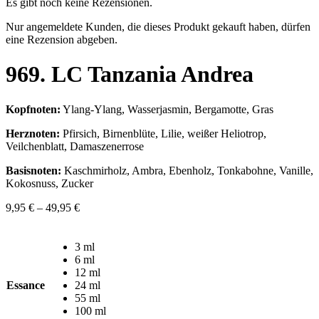
Es gibt noch keine Rezensionen.
Nur angemeldete Kunden, die dieses Produkt gekauft haben, dürfen
eine Rezension abgeben.
969. LC Tanzania Andrea
Kopfnoten:
Ylang-Ylang, Wasserjasmin, Bergamotte, Gras
Herznoten:
Pfirsich, Birnenblüte, Lilie, weißer Heliotrop,
Veilchenblatt, Damaszenerrose
Basisnoten:
Kaschmirholz, Ambra, Ebenholz, Tonkabohne, Vanille,
Kokosnuss, Zucker
9,95
€
–
49,95
€
3 ml
6 ml
12 ml
Essance
24 ml
55 ml
100 ml