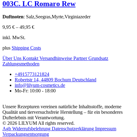
003C. LC Romaro Rew
Duftnoten
: Salz,Seegras,Myrte,Virginiazeder
9,95
€
–
49,95
€
inkl. MwSt.
plus
Shipping Costs
Über Uns
Kontakt
Versandhinweise
Partner
Grundsatz
Zahlungsmethoden
+4915773121824
Robertstr 14, 44809 Bochum Deutschland
info@lilyum-cosmetics.de
Mo-Fr: 10:00 - 18:00
Unsere Rezepturen vereinen natürliche Inhaltsstoffe, moderne
Qualität und tierversuchsfreie Herstellung – für ein besonderes
Dufterlebnis mit Verantwortung.
© 2026 LILYUM All rights reserved.
Agb
Widerrufsbelehrung
Datenschutzerklärung
Impressum
Verpackungsentsorgung