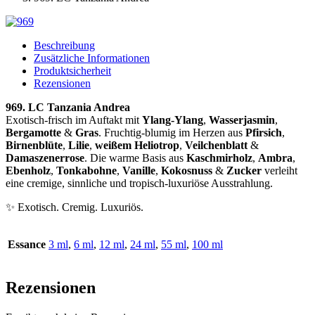
Beschreibung
Zusätzliche Informationen
Produktsicherheit
Rezensionen
969. LC Tanzania Andrea
Exotisch-frisch im Auftakt mit
Ylang-Ylang
,
Wasserjasmin
,
Bergamotte
&
Gras
. Fruchtig-blumig im Herzen aus
Pfirsich
,
Birnenblüte
,
Lilie
,
weißem Heliotrop
,
Veilchenblatt
&
Damaszenerrose
. Die warme Basis aus
Kaschmirholz
,
Ambra
,
Ebenholz
,
Tonkabohne
,
Vanille
,
Kokosnuss
&
Zucker
verleiht
eine cremige, sinnliche und tropisch-luxuriöse Ausstrahlung.
✨ Exotisch. Cremig. Luxuriös.
Essance
3 ml
,
6 ml
,
12 ml
,
24 ml
,
55 ml
,
100 ml
Rezensionen