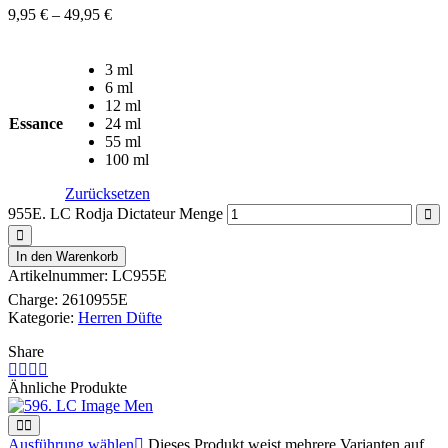
9,95
€
–
49,95
€
3 ml
6 ml
12 ml
Essance
24 ml
55 ml
100 ml
Zurücksetzen
955E. LC Rodja Dictateur Menge
In den Warenkorb
Artikelnummer:
LC955E
Charge:
2610955E
Kategorie:
Herren Düfte
Share
Ähnliche Produkte
Ausführung wählen
Dieses Produkt weist mehrere Varianten auf.