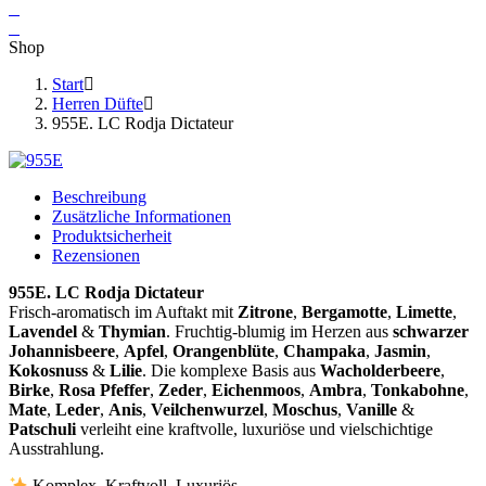
Shop
Start
Herren Düfte
955E. LC Rodja Dictateur
Beschreibung
Zusätzliche Informationen
Produktsicherheit
Rezensionen
955E. LC Rodja Dictateur
Frisch-aromatisch im Auftakt mit
Zitrone
,
Bergamotte
,
Limette
,
Lavendel
&
Thymian
. Fruchtig-blumig im Herzen aus
schwarzer
Johannisbeere
,
Apfel
,
Orangenblüte
,
Champaka
,
Jasmin
,
Kokosnuss
&
Lilie
. Die komplexe Basis aus
Wacholderbeere
,
Birke
,
Rosa Pfeffer
,
Zeder
,
Eichenmoos
,
Ambra
,
Tonkabohne
,
Mate
,
Leder
,
Anis
,
Veilchenwurzel
,
Moschus
,
Vanille
&
Patschuli
verleiht eine kraftvolle, luxuriöse und vielschichtige
Ausstrahlung.
Komplex. Kraftvoll. Luxuriös.