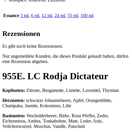
Essance
3 ml
,
6 ml
,
12 ml
,
24 ml
,
55 ml
,
100 ml
Rezensionen
Es gibt noch keine Rezensionen.
Nur angemeldete Kunden, die dieses Produkt gekauft haben, dürfen
eine Rezension abgeben.
955E. LC Rodja Dictateur
Kopfnoten:
Zitrone, Bergamotte, Limette, Lavendel, Thymian
Herznoten:
schwarze Johannisbeere, Apfel, Orangenblüte,
Champaka, Jasmin, Kokosnuss, Lilie
Basisnoten:
Wacholderbeere, Birke, Rosa Pfeffer, Zeder,
Eichenmoos, Ambra, Tonkabohne, Mate, Leder, Anis,
Veilchenwurzel, Moschus, Vanille, Patschuli