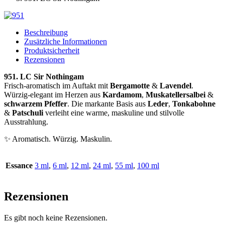
Beschreibung
Zusätzliche Informationen
Produktsicherheit
Rezensionen
951. LC Sir Nothingam
Frisch-aromatisch im Auftakt mit
Bergamotte
&
Lavendel
.
Würzig-elegant im Herzen aus
Kardamom
,
Muskatellersalbei
&
schwarzem Pfeffer
. Die markante Basis aus
Leder
,
Tonkabohne
&
Patschuli
verleiht eine warme, maskuline und stilvolle
Ausstrahlung.
✨ Aromatisch. Würzig. Maskulin.
Essance
3 ml
,
6 ml
,
12 ml
,
24 ml
,
55 ml
,
100 ml
Rezensionen
Es gibt noch keine Rezensionen.