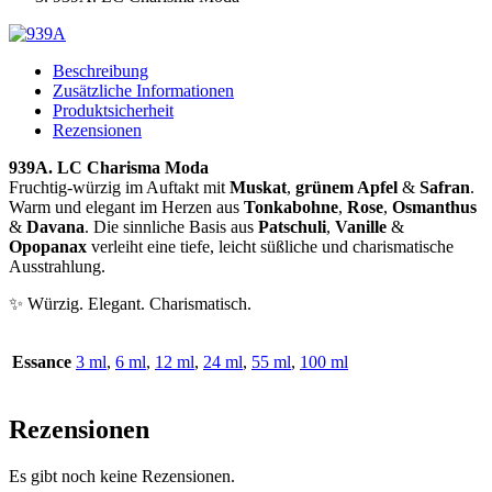
Beschreibung
Zusätzliche Informationen
Produktsicherheit
Rezensionen
939A. LC Charisma Moda
Fruchtig-würzig im Auftakt mit
Muskat
,
grünem Apfel
&
Safran
.
Warm und elegant im Herzen aus
Tonkabohne
,
Rose
,
Osmanthus
&
Davana
. Die sinnliche Basis aus
Patschuli
,
Vanille
&
Opopanax
verleiht eine tiefe, leicht süßliche und charismatische
Ausstrahlung.
✨ Würzig. Elegant. Charismatisch.
Essance
3 ml
,
6 ml
,
12 ml
,
24 ml
,
55 ml
,
100 ml
Rezensionen
Es gibt noch keine Rezensionen.