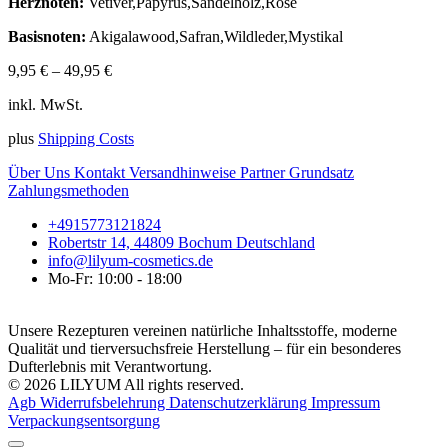
Herznoten:
Vetiver,Papyrus,Sandelholz,Rose
Basisnoten:
Akigalawood,Safran,Wildleder,Mystikal
9,95
€
–
49,95
€
inkl. MwSt.
plus
Shipping Costs
Über Uns
Kontakt
Versandhinweise
Partner
Grundsatz
Zahlungsmethoden
+4915773121824
Robertstr 14, 44809 Bochum Deutschland
info@lilyum-cosmetics.de
Mo-Fr: 10:00 - 18:00
Unsere Rezepturen vereinen natürliche Inhaltsstoffe, moderne
Qualität und tierversuchsfreie Herstellung – für ein besonderes
Dufterlebnis mit Verantwortung.
© 2026 LILYUM All rights reserved.
Agb
Widerrufsbelehrung
Datenschutzerklärung
Impressum
Verpackungsentsorgung