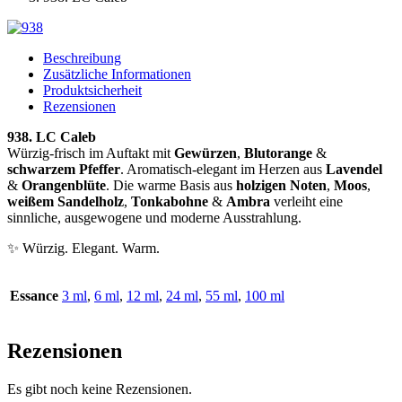
Beschreibung
Zusätzliche Informationen
Produktsicherheit
Rezensionen
938. LC Caleb
Würzig-frisch im Auftakt mit
Gewürzen
,
Blutorange
&
schwarzem Pfeffer
. Aromatisch-elegant im Herzen aus
Lavendel
&
Orangenblüte
. Die warme Basis aus
holzigen Noten
,
Moos
,
weißem Sandelholz
,
Tonkabohne
&
Ambra
verleiht eine
sinnliche, ausgewogene und moderne Ausstrahlung.
✨ Würzig. Elegant. Warm.
Essance
3 ml
,
6 ml
,
12 ml
,
24 ml
,
55 ml
,
100 ml
Rezensionen
Es gibt noch keine Rezensionen.