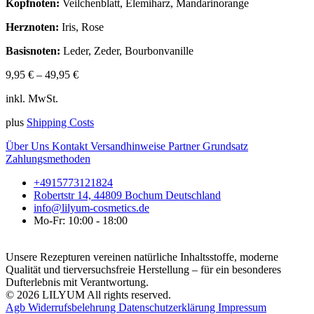
Kopfnoten:
Veilchenblatt, Elemiharz, Mandarinorange
Herznoten:
Iris, Rose
Basisnoten:
Leder, Zeder, Bourbonvanille
9,95
€
–
49,95
€
inkl. MwSt.
plus
Shipping Costs
Über Uns
Kontakt
Versandhinweise
Partner
Grundsatz
Zahlungsmethoden
+4915773121824
Robertstr 14, 44809 Bochum Deutschland
info@lilyum-cosmetics.de
Mo-Fr: 10:00 - 18:00
Unsere Rezepturen vereinen natürliche Inhaltsstoffe, moderne
Qualität und tierversuchsfreie Herstellung – für ein besonderes
Dufterlebnis mit Verantwortung.
© 2026 LILYUM All rights reserved.
Agb
Widerrufsbelehrung
Datenschutzerklärung
Impressum