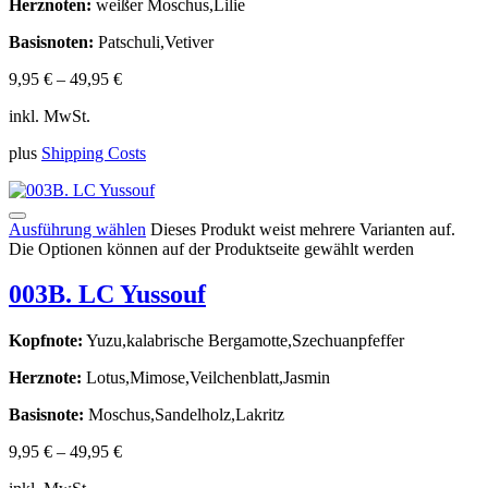
Herznoten:
weißer Moschus,Lilie
Basisnoten:
Patschuli,Vetiver
9,95
€
–
49,95
€
inkl. MwSt.
plus
Shipping Costs
Ausführung wählen
Dieses Produkt weist mehrere Varianten auf.
Die Optionen können auf der Produktseite gewählt werden
003B. LC Yussouf
Kopfnote:
Yuzu,kalabrische Bergamotte,Szechuanpfeffer
Herznote:
Lotus,Mimose,Veilchenblatt,Jasmin
Basisnote:
Moschus,Sandelholz,Lakritz
9,95
€
–
49,95
€