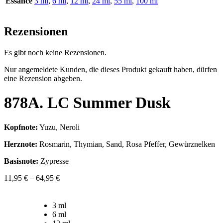
Essance
3 ml
,
6 ml
,
12 ml
,
24 ml
,
55 ml
,
100 ml
Rezensionen
Es gibt noch keine Rezensionen.
Nur angemeldete Kunden, die dieses Produkt gekauft haben, dürfen
eine Rezension abgeben.
878A. LC Summer Dusk
Kopfnote:
Yuzu, Neroli
Herznote:
Rosmarin, Thymian, Sand, Rosa Pfeffer, Gewürznelken
Basisnote:
Zypresse
11,95
€
–
64,95
€
3 ml
6 ml