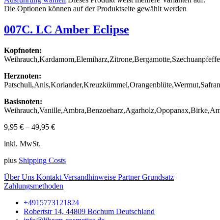
Die Optionen können auf der Produktseite gewählt werden
007C. LC Amber Eclipse
Kopfnoten:
Weihrauch,Kardamom,Elemiharz,Zitrone,Bergamotte,Szechuanpfeffe
Herznoten:
Patschuli,Anis,Koriander,Kreuzkümmel,Orangenblüte,Wermut,Safra
Basisnoten:
Weihrauch,Vanille,Ambra,Benzoeharz,Agarholz,Opopanax,Birke,Am
9,95
€
–
49,95
€
inkl. MwSt.
plus
Shipping Costs
Über Uns
Kontakt
Versandhinweise
Partner
Grundsatz
Zahlungsmethoden
+4915773121824
Robertstr 14, 44809 Bochum Deutschland