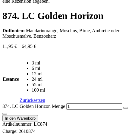
eine Rezension abgeben.
874. LC Golden Horizon
Duftnoten:
Mandarinorange, Moschus, Birne, Ambrette oder
Moschusmalve, Benzoeharz
11,95
€
–
64,95
€
3 ml
6 ml
12 ml
Essance
24 ml
55 ml
100 ml
Zurücksetzen
874. LC Golden Horizon Menge
In den Warenkorb
Artikelnummer:
LC874
Charge:
2610874