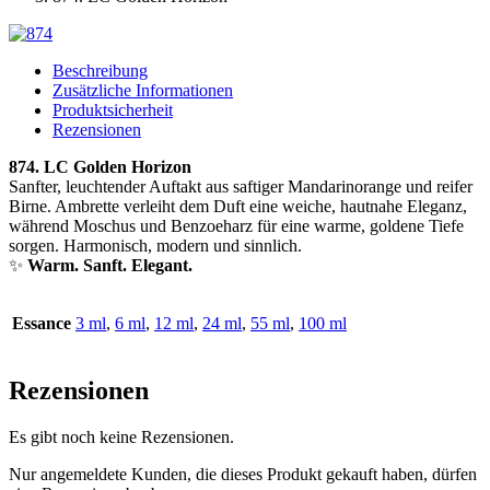
Beschreibung
Zusätzliche Informationen
Produktsicherheit
Rezensionen
874. LC Golden Horizon
Sanfter, leuchtender Auftakt aus saftiger Mandarinorange und reifer
Birne. Ambrette verleiht dem Duft eine weiche, hautnahe Eleganz,
während Moschus und Benzoeharz für eine warme, goldene Tiefe
sorgen. Harmonisch, modern und sinnlich.
✨
Warm. Sanft. Elegant.
Essance
3 ml
,
6 ml
,
12 ml
,
24 ml
,
55 ml
,
100 ml
Rezensionen
Es gibt noch keine Rezensionen.
Nur angemeldete Kunden, die dieses Produkt gekauft haben, dürfen