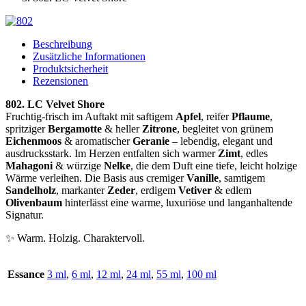
Beschreibung
Zusätzliche Informationen
Produktsicherheit
Rezensionen
802. LC Velvet Shore
Fruchtig-frisch im Auftakt mit saftigem
Apfel
, reifer
Pflaume
,
spritziger
Bergamotte
& heller
Zitrone
, begleitet von grünem
Eichenmoos
& aromatischer
Geranie
– lebendig, elegant und
ausdrucksstark. Im Herzen entfalten sich warmer
Zimt
, edles
Mahagoni
& würzige
Nelke
, die dem Duft eine tiefe, leicht holzige
Wärme verleihen. Die Basis aus cremiger
Vanille
, samtigem
Sandelholz
, markanter
Zeder
, erdigem
Vetiver
& edlem
Olivenbaum
hinterlässt eine warme, luxuriöse und langanhaltende
Signatur.
✨ Warm. Holzig. Charaktervoll.
Essance
3 ml
,
6 ml
,
12 ml
,
24 ml
,
55 ml
,
100 ml