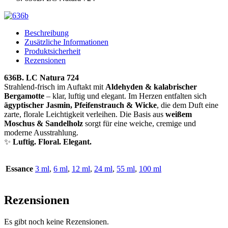
Beschreibung
Zusätzliche Informationen
Produktsicherheit
Rezensionen
636B. LC Natura 724
Strahlend-frisch im Auftakt mit
Aldehyden & kalabrischer
Bergamotte
– klar, luftig und elegant. Im Herzen entfalten sich
ägyptischer Jasmin, Pfeifenstrauch & Wicke
, die dem Duft eine
zarte, florale Leichtigkeit verleihen. Die Basis aus
weißem
Moschus & Sandelholz
sorgt für eine weiche, cremige und
moderne Ausstrahlung.
✨
Luftig. Floral. Elegant.
Essance
3 ml
,
6 ml
,
12 ml
,
24 ml
,
55 ml
,
100 ml
Rezensionen
Es gibt noch keine Rezensionen.