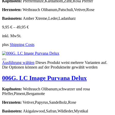
Kopfnoten:
Pfefferminze,Kardamom,Zimt,Rosa Pfeffer
Herznoten:
Weihrauch Olibanum,Patschuli,Vetiver,Rose
Basisnoten:
Amber Xtreme,Leder,Ladanharz
9,95
€
–
49,95
€
inkl. MwSt.
plus
Shipping Costs
Ausführung wählen
Dieses Produkt weist mehrere Varianten auf.
Die Optionen können auf der Produktseite gewählt werden
006G. LC Image Purvana Delux
Kopfnoten:
Weihrauch Olibanum,schwarzer und rosa
Pfeffer,Piment,Bergamotte
Herznoten:
Vetiver,Papyrus,Sandelholz,Rose
Basisnoten:
Akigalawood,Safran,Wildleder,Mystikal