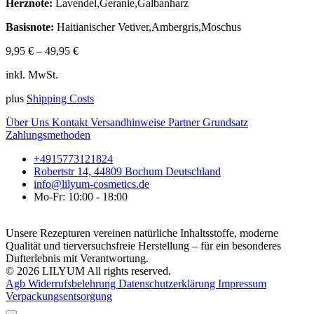
Herznote:
Lavendel,Geranie,Galbanharz
Basisnote:
Haitianischer Vetiver,Ambergris,Moschus
9,95
€
–
49,95
€
inkl. MwSt.
plus
Shipping Costs
Über Uns
Kontakt
Versandhinweise
Partner
Grundsatz
Zahlungsmethoden
+4915773121824
Robertstr 14, 44809 Bochum Deutschland
info@lilyum-cosmetics.de
Mo-Fr: 10:00 - 18:00
Unsere Rezepturen vereinen natürliche Inhaltsstoffe, moderne
Qualität und tierversuchsfreie Herstellung – für ein besonderes
Dufterlebnis mit Verantwortung.
© 2026 LILYUM All rights reserved.
Agb
Widerrufsbelehrung
Datenschutzerklärung
Impressum
Verpackungsentsorgung