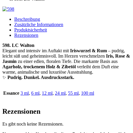
Beschreibung
Zusätzliche Informationen
Produktsicherheit
Rezensionen
598. LC Walton
Elegant und intensiv im Auftakt mit
Iriswurzel & Rum
– pudrig,
leicht süß und geheimnisvoll. Im Herzen verschmelzen
Iris, Rose &
Jasmin
zu einer edlen, floralen Tiefe. Die markante Basis aus
Agarholz, trockenem Holz & Zibetöl
verleiht dem Duft eine
warme, animalische und luxuriöse Ausstrahlung.
✨
Pudrig. Dunkel. Ausdrucksstark.
Essance
3 ml
,
6 ml
,
12 ml
,
24 ml
,
55 ml
,
100 ml
Rezensionen
Es gibt noch keine Rezensionen.