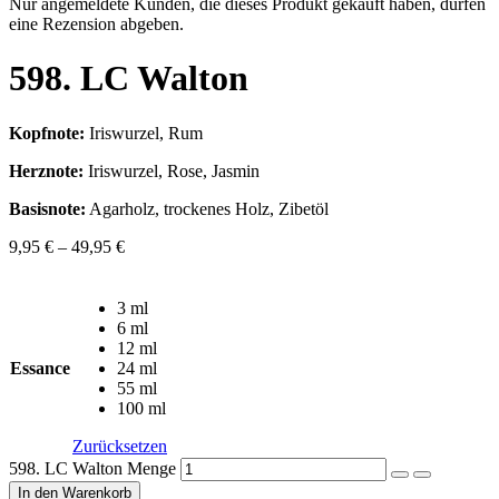
Nur angemeldete Kunden, die dieses Produkt gekauft haben, dürfen
eine Rezension abgeben.
598. LC Walton
Kopfnote:
Iriswurzel, Rum
Herznote:
Iriswurzel, Rose, Jasmin
Basisnote:
Agarholz, trockenes Holz, Zibetöl
9,95
€
–
49,95
€
3 ml
6 ml
12 ml
Essance
24 ml
55 ml
100 ml
Zurücksetzen
598. LC Walton Menge
In den Warenkorb