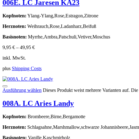
006E. LC Jaresen KA23
Kopfnoten:
Ylang-Ylang,Rose,Estragon,Zitrone
Herznoten:
Weihrauch,Rose,Ladanharz,Beifuß
Basisnoten:
Myrrhe,Ambra,Patschuli,Vetiver,Moschus
9,95
€
–
49,95
€
inkl. MwSt.
plus
Shipping Costs
Ausführung wählen
Dieses Produkt weist mehrere Varianten auf. Di
008A. LC Aries Landy
Kopfnoten:
Brombeere,Birne,Bergamotte
Herznoten:
Schlagsahne,Marshmallow,schwarze Johannisbeere,Jasmi
Basisnoten:
Vanille,Kaschmirholz