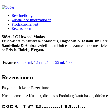
Beschreibung
Zusätzliche Informationen
Produktsicherheit
Rezensionen
585A. LC Hewood Modas
Frisch-sanft im Auftakt mit
Moschus, Hagedorn & Jasmin
. Im Herz
Sandelholz & Ambra
verleiht dem Duft eine warme, moderne Tiefe.
✨
Frisch. Holzig. Elegant.
Essance
3 ml
,
6 ml
,
12 ml
,
24 ml
,
55 ml
,
100 ml
Rezensionen
Es gibt noch keine Rezensionen.
Nur angemeldete Kunden, die dieses Produkt gekauft haben, dürfen 
585A. LC Hewood Modas