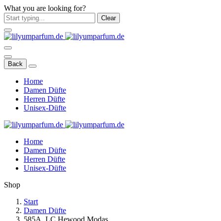
What you are looking for?
Clear
Back
Home
Damen Düfte
Herren Düfte
Unisex-Düfte
Home
Damen Düfte
Herren Düfte
Unisex-Düfte
Shop
Start
Damen Düfte
585A. LC Hewood Modas