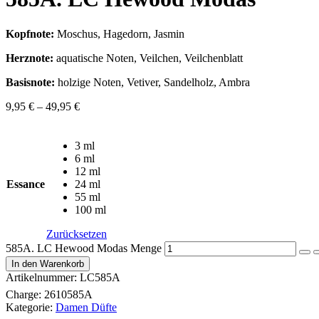
Kopfnote:
Moschus, Hagedorn, Jasmin
Herznote:
aquatische Noten, Veilchen, Veilchenblatt
Basisnote:
holzige Noten, Vetiver, Sandelholz, Ambra
9,95
€
–
49,95
€
3 ml
6 ml
12 ml
Essance
24 ml
55 ml
100 ml
Zurücksetzen
585A. LC Hewood Modas Menge
In den Warenkorb
Artikelnummer:
LC585A
Charge:
2610585A
Kategorie:
Damen Düfte