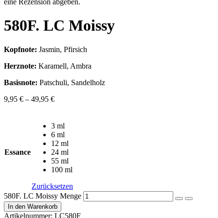
eine Rezension abgeben.
580F. LC Moissy
Kopfnote:
Jasmin, Pfirsich
Herznote:
Karamell, Ambra
Basisnote:
Patschuli, Sandelholz
9,95
€
–
49,95
€
3 ml
6 ml
12 ml
Essance
24 ml
55 ml
100 ml
Zurücksetzen
580F. LC Moissy Menge
In den Warenkorb
Artikelnummer:
LC580F