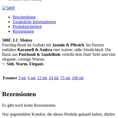
Beschreibung
Zusätzliche Informationen
Produktsicherheit
Rezensionen
580F. LC Moissy
Fruchtig-floral im Auftakt mit
Jasmin & Pfirsich
. Im Herzen
entfalten
Karamell & Ambra
eine warme, süße Sinnlichkeit. Die
Basis aus
Patchouli & Sandelholz
verleiht dem Duft Tiefe und eine
elegante, cremige Wärme.
✨
Süß. Warm. Elegant.
Essance
3 ml
,
6 ml
,
12 ml
,
24 ml
,
55 ml
,
100 ml
Rezensionen
Es gibt noch keine Rezensionen.
Nur angemeldete Kunden, die dieses Produkt gekauft haben, dürfen