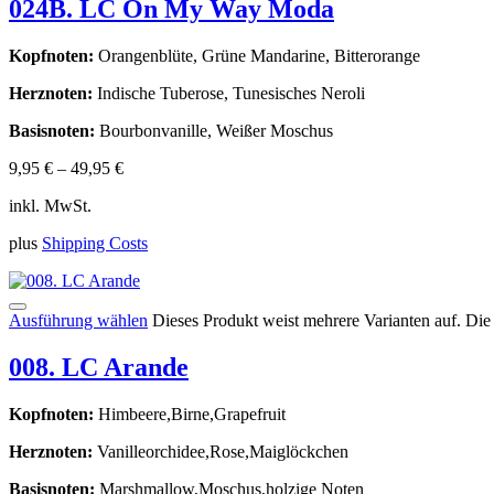
024B. LC On My Way Moda
Kopfnoten:
Orangenblüte, Grüne Mandarine, Bitterorange
Herznoten:
Indische Tuberose, Tunesisches Neroli
Basisnoten:
Bourbonvanille, Weißer Moschus
9,95
€
–
49,95
€
inkl. MwSt.
plus
Shipping Costs
Ausführung wählen
Dieses Produkt weist mehrere Varianten auf. Di
008. LC Arande
Kopfnoten:
Himbeere,Birne,Grapefruit
Herznoten:
Vanilleorchidee,Rose,Maiglöckchen
Basisnoten:
Marshmallow,Moschus,holzige Noten