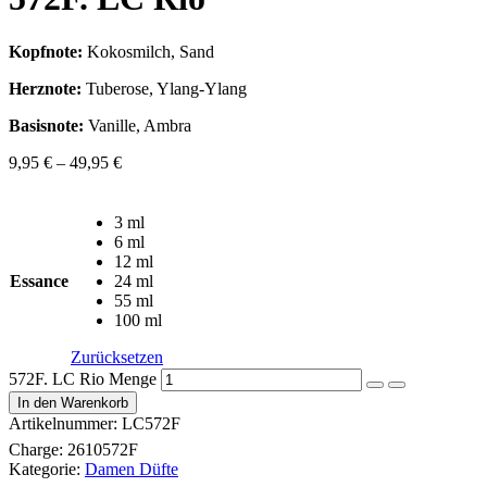
Kopfnote:
Kokosmilch, Sand
Herznote:
Tuberose, Ylang-Ylang
Basisnote:
Vanille, Ambra
9,95
€
–
49,95
€
3 ml
6 ml
12 ml
Essance
24 ml
55 ml
100 ml
Zurücksetzen
572F. LC Rio Menge
In den Warenkorb
Artikelnummer:
LC572F
Charge:
2610572F
Kategorie:
Damen Düfte