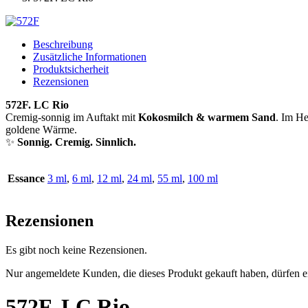
Beschreibung
Zusätzliche Informationen
Produktsicherheit
Rezensionen
572F. LC Rio
Cremig-sonnig im Auftakt mit
Kokosmilch & warmem Sand
. Im He
goldene Wärme.
✨
Sonnig. Cremig. Sinnlich.
Essance
3 ml
,
6 ml
,
12 ml
,
24 ml
,
55 ml
,
100 ml
Rezensionen
Es gibt noch keine Rezensionen.
Nur angemeldete Kunden, die dieses Produkt gekauft haben, dürfen 
572F. LC Rio