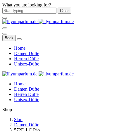
What you are looking for?
Clear
Back
Home
Damen Düfte
Herren Düfte
Unisex-Düfte
Home
Damen Düfte
Herren Düfte
Unisex-Düfte
Shop
Start
Damen Düfte
572F. LC Rio