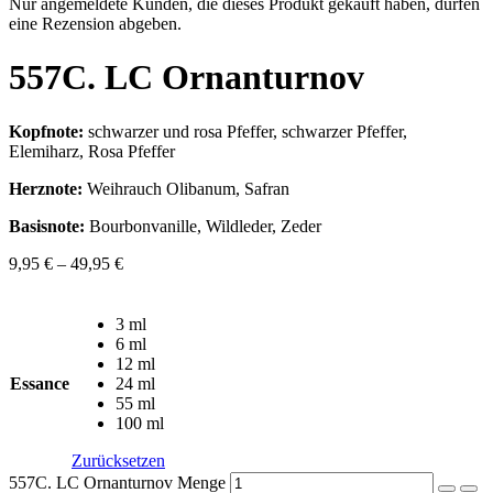
Nur angemeldete Kunden, die dieses Produkt gekauft haben, dürfen
eine Rezension abgeben.
557C. LC Ornanturnov
Kopfnote:
schwarzer und rosa Pfeffer, schwarzer Pfeffer,
Elemiharz, Rosa Pfeffer
Herznote:
Weihrauch Olibanum, Safran
Basisnote:
Bourbonvanille, Wildleder, Zeder
9,95
€
–
49,95
€
3 ml
6 ml
12 ml
Essance
24 ml
55 ml
100 ml
Zurücksetzen
557C. LC Ornanturnov Menge