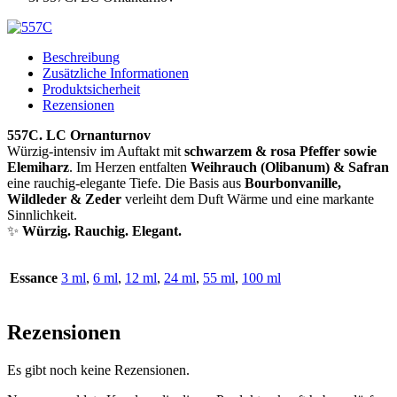
Beschreibung
Zusätzliche Informationen
Produktsicherheit
Rezensionen
557C. LC Ornanturnov
Würzig-intensiv im Auftakt mit
schwarzem & rosa Pfeffer sowie
Elemiharz
. Im Herzen entfalten
Weihrauch (Olibanum) & Safran
eine rauchig-elegante Tiefe. Die Basis aus
Bourbonvanille,
Wildleder & Zeder
verleiht dem Duft Wärme und eine markante
Sinnlichkeit.
✨
Würzig. Rauchig. Elegant.
Essance
3 ml
,
6 ml
,
12 ml
,
24 ml
,
55 ml
,
100 ml
Rezensionen
Es gibt noch keine Rezensionen.