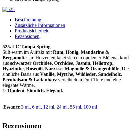
Beschreibung
Zusätzliche Informationen
Produktsicherheit
Rezensionen
525. LC Tampa Spring
Süß-warm im Auftakt mit
Rum, Honig, Mandarine &
Bergamotte
. Im Herzen entfaltet sich ein opulenter Blütenakkord
aus
schwarzer Orchidee, Orchidee, Jasmin, Heliotrop,
Hyazinthe, Rosenöl, Narzisse, Magnolie & Orangenblüte
. Die
sinnliche Basis aus
Vanille, Myrrhe, Wildleder, Sandelholz,
Perubalsam & Ladanharz
verleiht dem Duft Tiefe und eine
elegante Wärme.
✨
Opulent. Sinnlich. Elegant.
Essance
3 ml
,
6 ml
,
12 ml
,
24 ml
,
55 ml
,
100 ml
Rezensionen