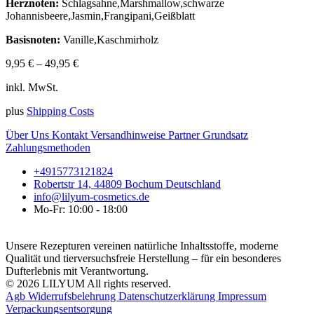
Herznoten:
Schlagsahne,Marshmallow,schwarze
Johannisbeere,Jasmin,Frangipani,Geißblatt
Basisnoten:
Vanille,Kaschmirholz
9,95
€
–
49,95
€
inkl. MwSt.
plus
Shipping Costs
Über Uns
Kontakt
Versandhinweise
Partner
Grundsatz
Zahlungsmethoden
+4915773121824
Robertstr 14, 44809 Bochum Deutschland
info@lilyum-cosmetics.de
Mo-Fr: 10:00 - 18:00
Unsere Rezepturen vereinen natürliche Inhaltsstoffe, moderne
Qualität und tierversuchsfreie Herstellung – für ein besonderes
Dufterlebnis mit Verantwortung.
© 2026 LILYUM All rights reserved.
Agb
Widerrufsbelehrung
Datenschutzerklärung
Impressum
Verpackungsentsorgung