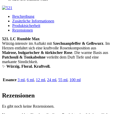
Beschreibung
Zusätzliche Informationen
Produktsicherheit
Rezensionen
521. LC Rumble Max
Würzig-intensiv im Auftakt mit
Szechuanpfeffer & Gelbwurz
. Im
Herzen entfaltet sich eine kraftvolle Rosenkomposition aus
Mairose, bulgarischer & türkischer Rose
. Die warme Basis aus
Patchouli & Tonkabohne
verleiht dem Duft Tiefe und eine
markante Sinnlichkeit.
✨
Würzig. Floral. Kraftvoll.
Essance
3 ml
,
6 ml
,
12 ml
,
24 ml
,
55 ml
,
100 ml
Rezensionen
Es gibt noch keine Rezensionen.