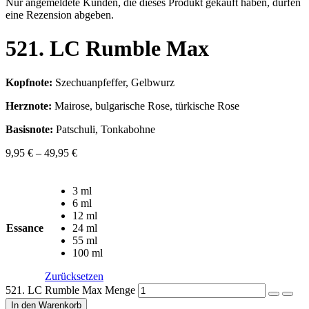
Nur angemeldete Kunden, die dieses Produkt gekauft haben, dürfen
eine Rezension abgeben.
521. LC Rumble Max
Kopfnote:
Szechuanpfeffer, Gelbwurz
Herznote:
Mairose, bulgarische Rose, türkische Rose
Basisnote:
Patschuli, Tonkabohne
9,95
€
–
49,95
€
3 ml
6 ml
12 ml
Essance
24 ml
55 ml
100 ml
Zurücksetzen
521. LC Rumble Max Menge
In den Warenkorb