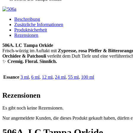
Beschreibung
Zusätzliche Informationen
Produktsicherheit
Rezensionen
506A. LC Tampa Orkide
Frisch-würzig im Auftakt mit
Zypresse, rosa Pfeffer & Bitterorang
Orchidee & Patchouli
verleiht dem Duft Tiefe und eine verführerisc
✨
Cremig. Floral. Sinnlich.
Essance
3 ml
,
6 ml
,
12 ml
,
24 ml
,
55 ml
,
100 ml
Rezensionen
Es gibt noch keine Rezensionen.
Nur angemeldete Kunden, die dieses Produkt gekauft haben, dürfen 
506A. LC Tampa Orkide