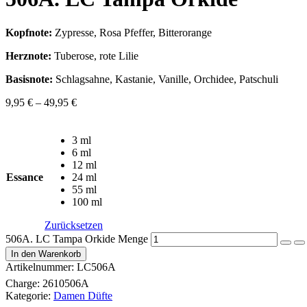
Kopfnote:
Zypresse, Rosa Pfeffer, Bitterorange
Herznote:
Tuberose, rote Lilie
Basisnote:
Schlagsahne, Kastanie, Vanille, Orchidee, Patschuli
9,95
€
–
49,95
€
3 ml
6 ml
12 ml
Essance
24 ml
55 ml
100 ml
Zurücksetzen
506A. LC Tampa Orkide Menge
In den Warenkorb
Artikelnummer:
LC506A
Charge:
2610506A
Kategorie:
Damen Düfte