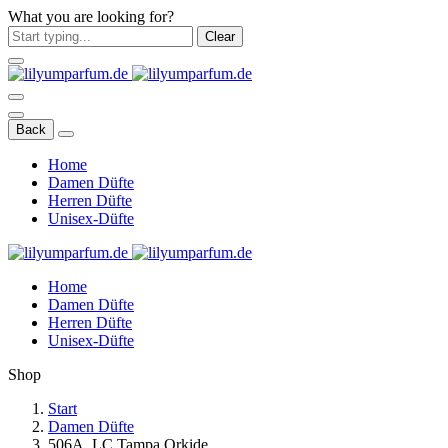
What you are looking for?
Clear
Back
Home
Damen Düfte
Herren Düfte
Unisex-Düfte
Home
Damen Düfte
Herren Düfte
Unisex-Düfte
Shop
Start
Damen Düfte
506A. LC Tampa Orkide