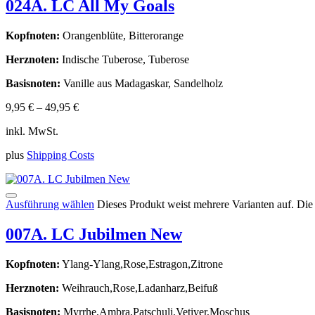
024A. LC All My Goals
Kopfnoten:
Orangenblüte, Bitterorange
Herznoten:
Indische Tuberose, Tuberose
Basisnoten:
Vanille aus Madagaskar, Sandelholz
9,95
€
–
49,95
€
inkl. MwSt.
plus
Shipping Costs
Ausführung wählen
Dieses Produkt weist mehrere Varianten auf. Di
007A. LC Jubilmen New
Kopfnoten:
Ylang-Ylang,Rose,Estragon,Zitrone
Herznoten:
Weihrauch,Rose,Ladanharz,Beifuß
Basisnoten:
Myrrhe,Ambra,Patschuli,Vetiver,Moschus