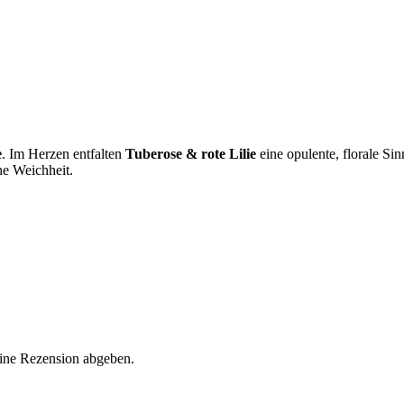
e
. Im Herzen entfalten
Tuberose & rote Lilie
eine opulente, florale Si
he Weichheit.
eine Rezension abgeben.