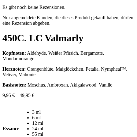
Es gibt noch keine Rezensionen.
Nur angemeldete Kunden, die dieses Produkt gekauft haben, dürfen
eine Rezension abgeben.
450C. LC Valmarly
Kopfnoten:
Aldehyde, Weißer Pfirsich, Bergamotte,
Mandarinorange
Herznoten:
Orangenblüte, Maiglöckchen, Petalia, Nympheal™,
Vetiver, Mahonie
Basisnoten:
Moschus, Ambroxan, Akigalawood, Vanille
9,95
€
–
49,95
€
3 ml
6 ml
12 ml
Essance
24 ml
55 ml