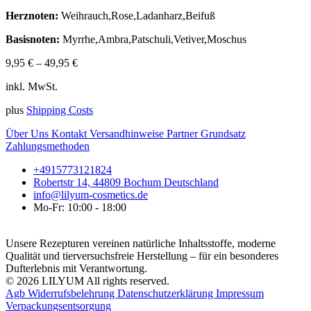
Herznoten:
Weihrauch,Rose,Ladanharz,Beifuß
Basisnoten:
Myrrhe,Ambra,Patschuli,Vetiver,Moschus
9,95
€
–
49,95
€
inkl. MwSt.
plus
Shipping Costs
Über Uns
Kontakt
Versandhinweise
Partner
Grundsatz
Zahlungsmethoden
+4915773121824
Robertstr 14, 44809 Bochum Deutschland
info@lilyum-cosmetics.de
Mo-Fr: 10:00 - 18:00
Unsere Rezepturen vereinen natürliche Inhaltsstoffe, moderne
Qualität und tierversuchsfreie Herstellung – für ein besonderes
Dufterlebnis mit Verantwortung.
© 2026 LILYUM All rights reserved.
Agb
Widerrufsbelehrung
Datenschutzerklärung
Impressum
Verpackungsentsorgung