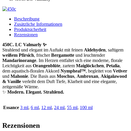
Beschreibung
Zusätzliche Informationen
Produktsicherheit
Rezensionen
450C. LC Valmarly ✨
Strahlend und elegant im Auftakt mit feinen
Aldehyden
, saftigem
weißem Pfirsich
, frischer
Bergamotte
und leuchtender
Mandarinorange
. Im Herzen entfaltet sich eine moderne, florale
Leichtigkeit aus
Orangenblüte
, zartem
Maiglöckchen
,
Petalia
,
dem aquatisch-floralen Akkord
Nympheal™
, begleitet von
Vetiver
und
Mahonie
. Die Basis aus
Moschus
,
Ambroxan
,
Akigalawood
& Vanille
verleiht dem Duft Tiefe, Klarheit und eine elegante,
zeitgemäße Wärme.
✨
Modern. Elegant. Strahlend.
Essance
3 ml
,
6 ml
,
12 ml
,
24 ml
,
55 ml
,
100 ml
Rezensionen