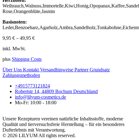
Herznoten:
Weihrauch,Walnuss,Immortelle,Kiwi,Honig,Opopanax,Kaffee,Sandel
Rose,Orangenblüte,Jasmin
Basisnoten:
Leder,Benzoeharz,Agarholz,Ambra,Sandelholz,Tonkabohne,Eichenm
9,95
€
–
49,95
€
inkl. MwSt.
plus
Shipping Costs
Über Uns
Kontakt
Versandhinweise
Partner
Grundsatz
Zahlungsmethoden
+4915773121824
Robertstr 14, 44809 Bochum Deutschland
info@lilyum-cosmetics.de
Mo-Fr: 10:00 - 18:00
Unsere Rezepturen vereinen natürliche Inhaltsstoffe, moderne
Qualität und tierversuchsfreie Herstellung – für ein besonderes
Dufterlebnis mit Verantwortung.
© 2026 LILYUM All rights reserved.