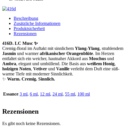
Beschreibung
Zusätzliche Informationen
Produktsicherheit
Rezensionen
416D. LC Musc ✨
Cremig-floral im Auftakt mit sinnlichem
Ylang-Ylang
, strahlendem
Jasmin
und warmer
afrikanischer Orangenblüte
. Im Herzen
entfaltet sich ein weicher, hautnaher Akkord aus
Moschus
und
Ambra
, elegant und umhüllend. Die Basis aus
weißem Honig
,
holzigen Noten
,
Vetiver
und
Vanille
verleiht dem Duft eine süß-
warme Tiefe mit moderner Sinnlichkeit.
✨
Warm. Cremig. Sinnlich.
Essance
3 ml
,
6 ml
,
12 ml
,
24 ml
,
55 ml
,
100 ml
Rezensionen
Es gibt noch keine Rezensionen.