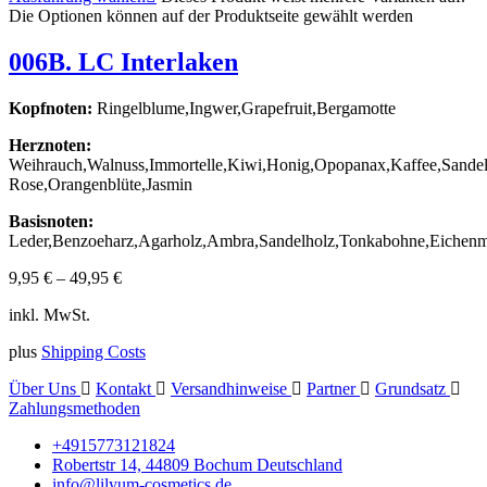
Die Optionen können auf der Produktseite gewählt werden
006B. LC Interlaken
Kopfnoten:
Ringelblume,Ingwer,Grapefruit,Bergamotte
Herznoten:
Weihrauch,Walnuss,Immortelle,Kiwi,Honig,Opopanax,Kaffee,Sandel
Rose,Orangenblüte,Jasmin
Basisnoten:
Leder,Benzoeharz,Agarholz,Ambra,Sandelholz,Tonkabohne,Eichenm
9,95
€
–
49,95
€
inkl. MwSt.
plus
Shipping Costs
Über Uns
Kontakt
Versandhinweise
Partner
Grundsatz
Zahlungsmethoden
+4915773121824
Robertstr 14, 44809 Bochum Deutschland
info@lilyum-cosmetics.de