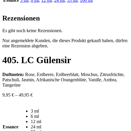
Essance
3 ml
,
6 ml
,
12 ml
,
24 ml
,
55 ml
,
100 ml
Rezensionen
Es gibt noch keine Rezensionen.
Nur angemeldete Kunden, die dieses Produkt gekauft haben, dürfen
eine Rezension abgeben.
405. LC Gülensir
Duftnoten:
Rose, Erdbeere, Erdbeerblatt, Moschus, Zitrusfrüchte,
Patschuli, Jasmin, Afrikanische Orangenblüte, Vanille, Ambra,
Tangerine
9,95
€
–
49,95
€
3 ml
6 ml
12 ml
Essance
24 ml