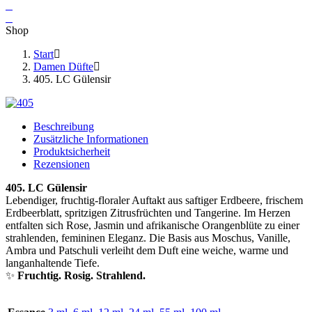
Shop
Start
Damen Düfte
405. LC Gülensir
Beschreibung
Zusätzliche Informationen
Produktsicherheit
Rezensionen
405. LC Gülensir
Lebendiger, fruchtig-floraler Auftakt aus saftiger Erdbeere, frischem
Erdbeerblatt, spritzigen Zitrusfrüchten und Tangerine. Im Herzen
entfalten sich Rose, Jasmin und afrikanische Orangenblüte zu einer
strahlenden, femininen Eleganz. Die Basis aus Moschus, Vanille,
Ambra und Patschuli verleiht dem Duft eine weiche, warme und
langanhaltende Tiefe.
✨
Fruchtig. Rosig. Strahlend.