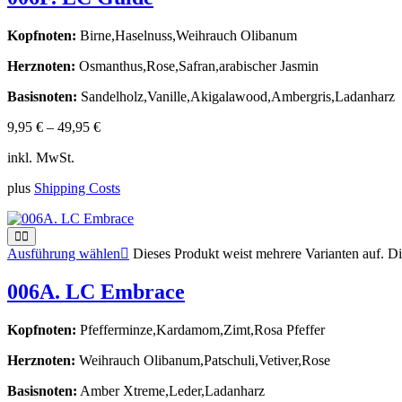
Kopfnoten:
Birne,Haselnuss,Weihrauch Olibanum
Herznoten:
Osmanthus,Rose,Safran,arabischer Jasmin
Basisnoten:
Sandelholz,Vanille,Akigalawood,Ambergris,Ladanharz
9,95
€
–
49,95
€
inkl. MwSt.
plus
Shipping Costs
Ausführung wählen
Dieses Produkt weist mehrere Varianten auf. D
006A. LC Embrace
Kopfnoten:
Pfefferminze,Kardamom,Zimt,Rosa Pfeffer
Herznoten:
Weihrauch Olibanum,Patschuli,Vetiver,Rose
Basisnoten:
Amber Xtreme,Leder,Ladanharz