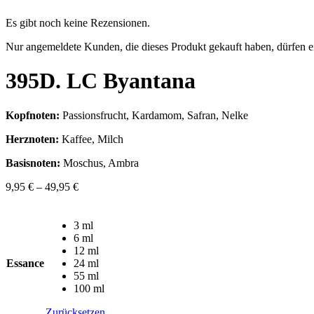
Es gibt noch keine Rezensionen.
Nur angemeldete Kunden, die dieses Produkt gekauft haben, dürfen 
395D. LC Byantana
Kopfnoten:
Passionsfrucht, Kardamom, Safran, Nelke
Herznoten:
Kaffee, Milch
Basisnoten:
Moschus, Ambra
9,95
€
–
49,95
€
3 ml
6 ml
12 ml
Essance
24 ml
55 ml
100 ml
Zurücksetzen