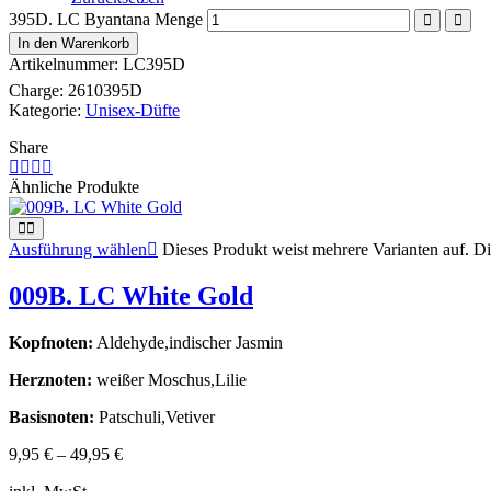
395D. LC Byantana Menge
In den Warenkorb
Artikelnummer:
LC395D
Charge:
2610395D
Kategorie:
Unisex-Düfte
Share
Ähnliche Produkte
Ausführung wählen
Dieses Produkt weist mehrere Varianten auf. D
009B. LC White Gold
Kopfnoten:
Aldehyde,indischer Jasmin
Herznoten:
weißer Moschus,Lilie
Basisnoten:
Patschuli,Vetiver
9,95
€
–
49,95
€