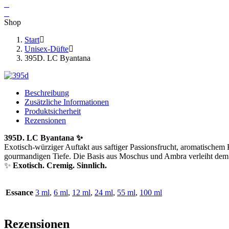
Shop
Start
Unisex-Düfte
395D. LC Byantana
Beschreibung
Zusätzliche Informationen
Produktsicherheit
Rezensionen
395D. LC Byantana ✨
Exotisch-würziger Auftakt aus saftiger Passionsfrucht, aromatische
gourmandigen Tiefe. Die Basis aus Moschus und Ambra verleiht dem 
✨
Exotisch. Cremig. Sinnlich.
Essance
3 ml
,
6 ml
,
12 ml
,
24 ml
,
55 ml
,
100 ml
Rezensionen