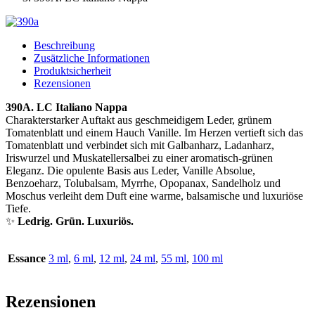
Beschreibung
Zusätzliche Informationen
Produktsicherheit
Rezensionen
390A. LC Italiano Nappa
Charakterstarker Auftakt aus geschmeidigem Leder, grünem
Tomatenblatt und einem Hauch Vanille. Im Herzen vertieft sich das
Tomatenblatt und verbindet sich mit Galbanharz, Ladanharz,
Iriswurzel und Muskatellersalbei zu einer aromatisch-grünen
Eleganz. Die opulente Basis aus Leder, Vanille Absolue,
Benzoeharz, Tolubalsam, Myrrhe, Opopanax, Sandelholz und
Moschus verleiht dem Duft eine warme, balsamische und luxuriöse
Tiefe.
✨
Ledrig. Grün. Luxuriös.
Essance
3 ml
,
6 ml
,
12 ml
,
24 ml
,
55 ml
,
100 ml
Rezensionen