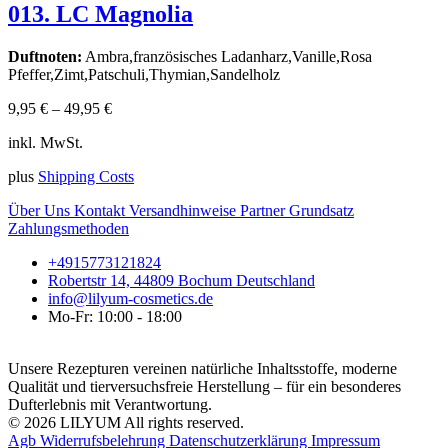
013. LC Magnolia
Duftnoten:
Ambra,französisches Ladanharz,Vanille,Rosa
Pfeffer,Zimt,Patschuli,Thymian,Sandelholz
9,95
€
–
49,95
€
inkl. MwSt.
plus
Shipping Costs
Über Uns
Kontakt
Versandhinweise
Partner
Grundsatz
Zahlungsmethoden
+4915773121824
Robertstr 14, 44809 Bochum Deutschland
info@lilyum-cosmetics.de
Mo-Fr: 10:00 - 18:00
Unsere Rezepturen vereinen natürliche Inhaltsstoffe, moderne
Qualität und tierversuchsfreie Herstellung – für ein besonderes
Dufterlebnis mit Verantwortung.
© 2026 LILYUM All rights reserved.
Agb
Widerrufsbelehrung
Datenschutzerklärung
Impressum