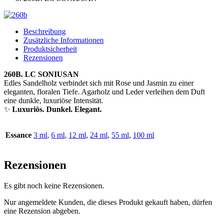
Beschreibung
Zusätzliche Informationen
Produktsicherheit
Rezensionen
260B. LC SONIUSAN
Edles Sandelholz verbindet sich mit Rose und Jasmin zu einer
eleganten, floralen Tiefe. Agarholz und Leder verleihen dem Duft
eine dunkle, luxuriöse Intensität.
✨
Luxuriös. Dunkel. Elegant.
Essance
3 ml
,
6 ml
,
12 ml
,
24 ml
,
55 ml
,
100 ml
Rezensionen
Es gibt noch keine Rezensionen.
Nur angemeldete Kunden, die dieses Produkt gekauft haben, dürfen
eine Rezension abgeben.