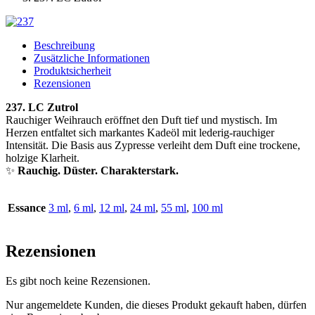
Beschreibung
Zusätzliche Informationen
Produktsicherheit
Rezensionen
237. LC Zutrol
Rauchiger Weihrauch eröffnet den Duft tief und mystisch. Im
Herzen entfaltet sich markantes Kadeöl mit lederig-rauchiger
Intensität. Die Basis aus Zypresse verleiht dem Duft eine trockene,
holzige Klarheit.
✨
Rauchig. Düster. Charakterstark.
Essance
3 ml
,
6 ml
,
12 ml
,
24 ml
,
55 ml
,
100 ml
Rezensionen
Es gibt noch keine Rezensionen.
Nur angemeldete Kunden, die dieses Produkt gekauft haben, dürfen