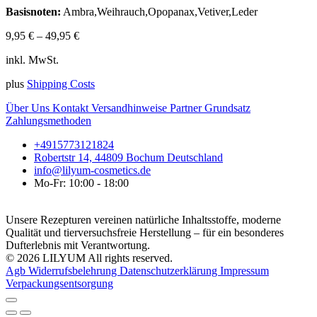
Basisnoten:
Ambra,Weihrauch,Opopanax,Vetiver,Leder
9,95
€
–
49,95
€
inkl. MwSt.
plus
Shipping Costs
Über Uns
Kontakt
Versandhinweise
Partner
Grundsatz
Zahlungsmethoden
+4915773121824
Robertstr 14, 44809 Bochum Deutschland
info@lilyum-cosmetics.de
Mo-Fr: 10:00 - 18:00
Unsere Rezepturen vereinen natürliche Inhaltsstoffe, moderne
Qualität und tierversuchsfreie Herstellung – für ein besonderes
Dufterlebnis mit Verantwortung.
© 2026 LILYUM All rights reserved.
Agb
Widerrufsbelehrung
Datenschutzerklärung
Impressum
Verpackungsentsorgung