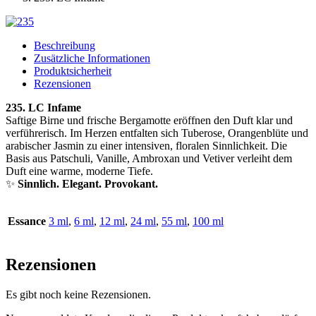
Beschreibung
Zusätzliche Informationen
Produktsicherheit
Rezensionen
235. LC Infame
Saftige Birne und frische Bergamotte eröffnen den Duft klar und
verführerisch. Im Herzen entfalten sich Tuberose, Orangenblüte und
arabischer Jasmin zu einer intensiven, floralen Sinnlichkeit. Die
Basis aus Patschuli, Vanille, Ambroxan und Vetiver verleiht dem
Duft eine warme, moderne Tiefe.
✨
Sinnlich. Elegant. Provokant.
Essance
3 ml
,
6 ml
,
12 ml
,
24 ml
,
55 ml
,
100 ml
Rezensionen
Es gibt noch keine Rezensionen.