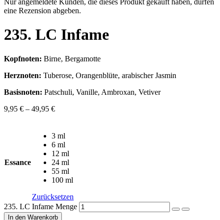
Nur angemeldete Kunden, die dieses Produkt gekauft haben, dürfen
eine Rezension abgeben.
235. LC Infame
Kopfnoten:
Birne, Bergamotte
Herznoten:
Tuberose, Orangenblüte, arabischer Jasmin
Basisnoten:
Patschuli, Vanille, Ambroxan, Vetiver
9,95
€
–
49,95
€
3 ml
6 ml
12 ml
Essance
24 ml
55 ml
100 ml
Zurücksetzen
235. LC Infame Menge
In den Warenkorb