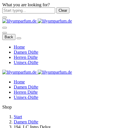
What you are looking for?
Clear
Back
Home
Damen Düfte
Herren Düfte
Unisex-Düfte
Home
Damen Düfte
Herren Düfte
Unisex-Düfte
Shop
Start
Damen Düfte
194. LC Intro Delux