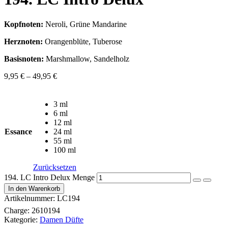
Kopfnoten:
Neroli, Grüne Mandarine
Herznoten:
Orangenblüte, Tuberose
Basisnoten:
Marshmallow, Sandelholz
9,95
€
–
49,95
€
3 ml
6 ml
12 ml
Essance
24 ml
55 ml
100 ml
Zurücksetzen
194. LC Intro Delux Menge
In den Warenkorb
Artikelnummer:
LC194
Charge:
2610194
Kategorie:
Damen Düfte