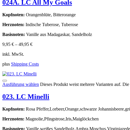
024A. LC All My Goals
Kopfnoten:
Orangenblüte, Bitterorange
Herznoten:
Indische Tuberose, Tuberose
Basisnoten:
Vanille aus Madagaskar, Sandelholz
9,95
€
–
49,95
€
inkl. MwSt.
plus
Shipping Costs
Ausführung wählen
Dieses Produkt weist mehrere Varianten auf. Di
023. LC Minelli
Kopfnoten:
Rosa Pfeffer,Lorbeer,Orange,schwarze Johannisbeere,g
Herznoten:
Magnolie,Pfingstrose,Iris,Maiglöckchen
Basisnoten:
Vanille,weißes Sandelholz,Ambra,Moschus,Virginiazede