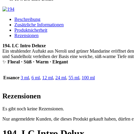
Beschreibung
Zusätzliche Informationen
Produktsicherheit
Rezensionen
194. LC Intro Deluxe
Ein strahlender Auftakt aus Neroli und grüner Mandarine eröffnet den
und Sandelholz verleihen der Basis eine weiche, süß-warme Tiefe mi
✨
Floral · Süß · Warm · Elegant
Essance
3 ml
,
6 ml
,
12 ml
,
24 ml
,
55 ml
,
100 ml
Rezensionen
Es gibt noch keine Rezensionen.
Nur angemeldete Kunden, die dieses Produkt gekauft haben, dürfen 
194. LC Intro Delux