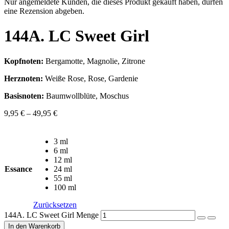
Nur angemeldete Kunden, die dieses Produkt gekauft haben, dürfen
eine Rezension abgeben.
144A. LC Sweet Girl
Kopfnoten:
Bergamotte, Magnolie, Zitrone
Herznoten:
Weiße Rose, Rose, Gardenie
Basisnoten:
Baumwollblüte, Moschus
9,95
€
–
49,95
€
3 ml
6 ml
12 ml
Essance
24 ml
55 ml
100 ml
Zurücksetzen
144A. LC Sweet Girl Menge
In den Warenkorb