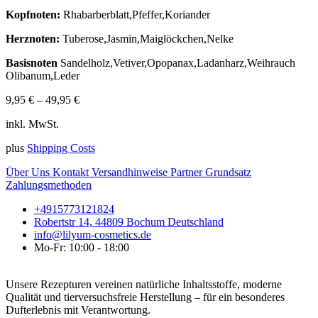
Kopfnoten:
Rhabarberblatt,Pfeffer,Koriander
Herznoten:
Tuberose,Jasmin,Maiglöckchen,Nelke
Basisnoten
Sandelholz,Vetiver,Opopanax,Ladanharz,Weihrauch
Olibanum,Leder
9,95
€
–
49,95
€
inkl. MwSt.
plus
Shipping Costs
Über Uns
Kontakt
Versandhinweise
Partner
Grundsatz
Zahlungsmethoden
+4915773121824
Robertstr 14, 44809 Bochum Deutschland
info@lilyum-cosmetics.de
Mo-Fr: 10:00 - 18:00
Unsere Rezepturen vereinen natürliche Inhaltsstoffe, moderne
Qualität und tierversuchsfreie Herstellung – für ein besonderes
Dufterlebnis mit Verantwortung.