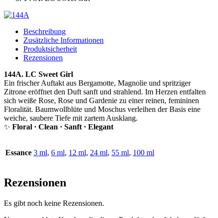
Beschreibung
Zusätzliche Informationen
Produktsicherheit
Rezensionen
144A. LC Sweet Girl
Ein frischer Auftakt aus Bergamotte, Magnolie und spritziger
Zitrone eröffnet den Duft sanft und strahlend. Im Herzen entfalten
sich weiße Rose, Rose und Gardenie zu einer reinen, femininen
Floralität. Baumwollblüte und Moschus verleihen der Basis eine
weiche, saubere Tiefe mit zartem Ausklang.
✨
Floral · Clean · Sanft · Elegant
Essance
3 ml
,
6 ml
,
12 ml
,
24 ml
,
55 ml
,
100 ml
Rezensionen
Es gibt noch keine Rezensionen.