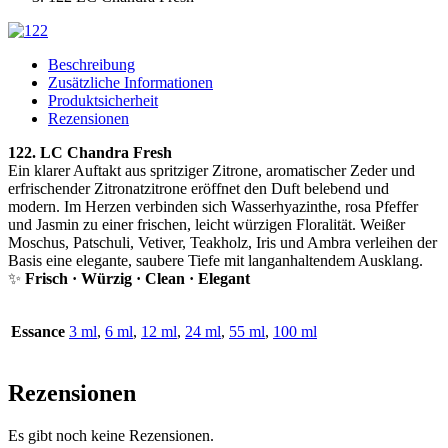
Beschreibung
Zusätzliche Informationen
Produktsicherheit
Rezensionen
122. LC Chandra Fresh
Ein klarer Auftakt aus spritziger Zitrone, aromatischer Zeder und
erfrischender Zitronatzitrone eröffnet den Duft belebend und
modern. Im Herzen verbinden sich Wasserhyazinthe, rosa Pfeffer
und Jasmin zu einer frischen, leicht würzigen Floralität. Weißer
Moschus, Patschuli, Vetiver, Teakholz, Iris und Ambra verleihen der
Basis eine elegante, saubere Tiefe mit langanhaltendem Ausklang.
✨
Frisch · Würzig · Clean · Elegant
Essance
3 ml
,
6 ml
,
12 ml
,
24 ml
,
55 ml
,
100 ml
Rezensionen
Es gibt noch keine Rezensionen.