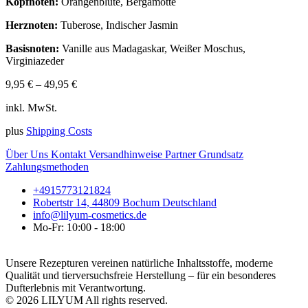
Kopfnoten:
Orangenblüte, Bergamotte
Herznoten:
Tuberose, Indischer Jasmin
Basisnoten:
Vanille aus Madagaskar, Weißer Moschus,
Virginiazeder
9,95
€
–
49,95
€
inkl. MwSt.
plus
Shipping Costs
Über Uns
Kontakt
Versandhinweise
Partner
Grundsatz
Zahlungsmethoden
+4915773121824
Robertstr 14, 44809 Bochum Deutschland
info@lilyum-cosmetics.de
Mo-Fr: 10:00 - 18:00
Unsere Rezepturen vereinen natürliche Inhaltsstoffe, moderne
Qualität und tierversuchsfreie Herstellung – für ein besonderes
Dufterlebnis mit Verantwortung.
© 2026 LILYUM All rights reserved.