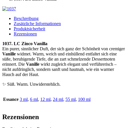
Beschreibung
Zusätzliche Informationen
Produktsicherheit
Rezensionen
1037. LC Zinco Vanilla
Ein purer, sinnlicher Duft, der sich ganz der Schönheit von cremiger
Vanille
widmet. Warm, weich und einhüllend entfaltet sich eine
süße, beruhigende Tiefe, die an zart schmelzende Dessertnoten
erinnert. Die
Vanille
wirkt zugleich elegant und verführerisch –
nicht aufdringlich, sondern sanft und hautnah, wie ein warmer
Hauch auf der Haut.
✨ Süß. Warm. Unwiderstehlich.
Essance
3 ml
,
6 ml
,
12 ml
,
24 ml
,
55 ml
,
100 ml
Rezensionen