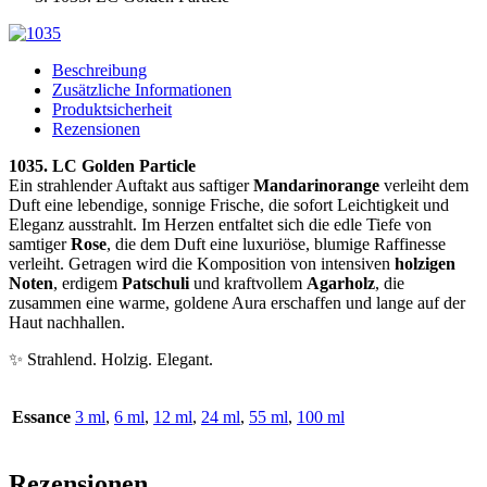
Beschreibung
Zusätzliche Informationen
Produktsicherheit
Rezensionen
1035. LC Golden Particle
Ein strahlender Auftakt aus saftiger
Mandarinorange
verleiht dem
Duft eine lebendige, sonnige Frische, die sofort Leichtigkeit und
Eleganz ausstrahlt. Im Herzen entfaltet sich die edle Tiefe von
samtiger
Rose
, die dem Duft eine luxuriöse, blumige Raffinesse
verleiht. Getragen wird die Komposition von intensiven
holzigen
Noten
, erdigem
Patschuli
und kraftvollem
Agarholz
, die
zusammen eine warme, goldene Aura erschaffen und lange auf der
Haut nachhallen.
✨ Strahlend. Holzig. Elegant.
Essance
3 ml
,
6 ml
,
12 ml
,
24 ml
,
55 ml
,
100 ml
Rezensionen