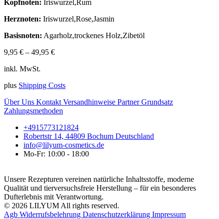
Kopfnoten:
Iriswurzel,Rum
Herznoten:
Iriswurzel,Rose,Jasmin
Basisnoten:
Agarholz,trockenes Holz,Zibetöl
9,95
€
–
49,95
€
inkl. MwSt.
plus
Shipping Costs
Über Uns
Kontakt
Versandhinweise
Partner
Grundsatz
Zahlungsmethoden
+4915773121824
Robertstr 14, 44809 Bochum Deutschland
info@lilyum-cosmetics.de
Mo-Fr: 10:00 - 18:00
Unsere Rezepturen vereinen natürliche Inhaltsstoffe, moderne
Qualität und tierversuchsfreie Herstellung – für ein besonderes
Dufterlebnis mit Verantwortung.
© 2026 LILYUM All rights reserved.
Agb
Widerrufsbelehrung
Datenschutzerklärung
Impressum