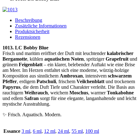
Beschreibung
Zusätzliche Informationen
Produktsicherheit
Rezensionen
1013. LC Bobby Blue
Frisch und maritim eröffnet der Duft mit leuchtender
kalabrischer
Bergamotte
, kühlen
aquatischen Noten
, spritziger
Grapefruit
und
grünem
Feigenblatt
– ein klarer, belebender Auftakt wie eine Brise
am Meer. Im Herzen entfaltet sich eine moderne, würzig-holzige
Komposition aus sinnlichem
Ambroxan
, intensivem
schwarzem
Pfeffer
, erdigem
Patschuli
, frischem
Veilchenblatt
und trockenem
Papyrus
, die dem Duft Tiefe und Charakter verleiht. Die Basis aus
rauchigem
Weihrauch
, weichem
Moschus
, warmer
Tonkabohne
und edlem
Safran
sorgt für eine elegante, langanhaltende und leicht
mystische Ausstrahlung.
✨ Frisch. Aquatisch. Modern.
Essance
3 ml
,
6 ml
,
12 ml
,
24 ml
,
55 ml
,
100 ml