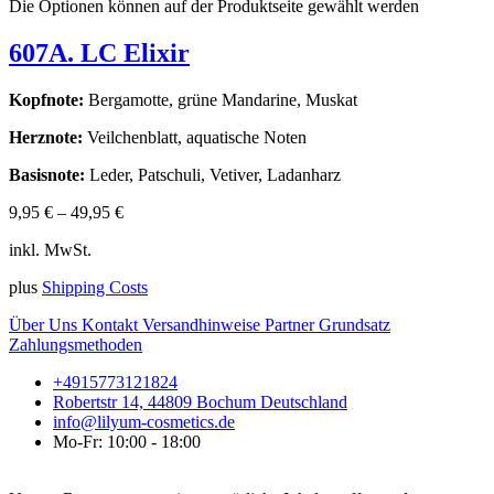
Die Optionen können auf der Produktseite gewählt werden
607A. LC Elixir
Kopfnote:
Bergamotte, grüne Mandarine, Muskat
Herznote:
Veilchenblatt, aquatische Noten
Basisnote:
Leder, Patschuli, Vetiver, Ladanharz
9,95
€
–
49,95
€
inkl. MwSt.
plus
Shipping Costs
Über Uns
Kontakt
Versandhinweise
Partner
Grundsatz
Zahlungsmethoden
+4915773121824
Robertstr 14, 44809 Bochum Deutschland
info@lilyum-cosmetics.de
Mo-Fr: 10:00 - 18:00