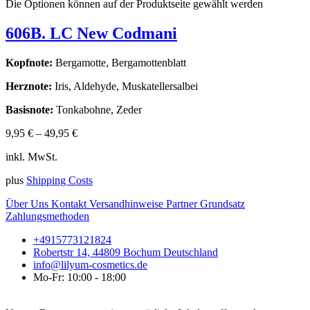
Die Optionen können auf der Produktseite gewählt werden
606B. LC New Codmani
Kopfnote:
Bergamotte, Bergamottenblatt
Herznote:
Iris, Aldehyde, Muskatellersalbei
Basisnote:
Tonkabohne, Zeder
9,95
€
–
49,95
€
inkl. MwSt.
plus
Shipping Costs
Über Uns
Kontakt
Versandhinweise
Partner
Grundsatz
Zahlungsmethoden
+4915773121824
Robertstr 14, 44809 Bochum Deutschland
info@lilyum-cosmetics.de
Mo-Fr: 10:00 - 18:00