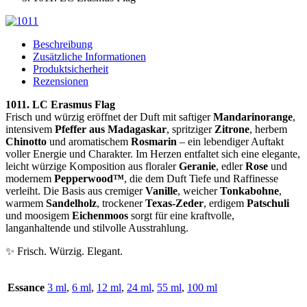
Beschreibung
Zusätzliche Informationen
Produktsicherheit
Rezensionen
1011. LC Erasmus Flag
Frisch und würzig eröffnet der Duft mit saftiger
Mandarinorange
,
intensivem
Pfeffer aus Madagaskar
, spritziger
Zitrone
, herbem
Chinotto
und aromatischem
Rosmarin
– ein lebendiger Auftakt
voller Energie und Charakter. Im Herzen entfaltet sich eine elegante,
leicht würzige Komposition aus floraler
Geranie
, edler
Rose
und
modernem
Pepperwood™
, die dem Duft Tiefe und Raffinesse
verleiht. Die Basis aus cremiger
Vanille
, weicher
Tonkabohne
,
warmem
Sandelholz
, trockener
Texas-Zeder
, erdigem
Patschuli
und moosigem
Eichenmoos
sorgt für eine kraftvolle,
langanhaltende und stilvolle Ausstrahlung.
✨ Frisch. Würzig. Elegant.
Essance
3 ml
,
6 ml
,
12 ml
,
24 ml
,
55 ml
,
100 ml