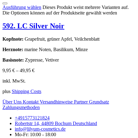
Ausführung wählen
Dieses Produkt weist mehrere Varianten auf.
Die Optionen können auf der Produktseite gewählt werden
592. LC Silver Noir
Kopfnote:
Grapefruit, grüner Apfel, Veilchenblatt
Herznote:
marine Noten, Basilikum, Minze
Basisnote:
Zypresse, Vetiver
9,95
€
–
49,95
€
inkl. MwSt.
plus
Shipping Costs
Über Uns
Kontakt
Versandhinweise
Partner
Grundsatz
Zahlungsmethoden
+4915773121824
Robertstr 14, 44809 Bochum Deutschland
info@lilyum-cosmetics.de
Mo-Fr: 10:00 - 18:00