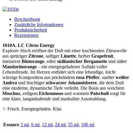
Beschreibung
Zusätzliche Informationen
Produktsicherheit
Rezensionen
1010A. LC Citrus Energy
Explosiv frisch eröffnet der Duft mit einer leuchtenden Zitruswelle
aus spritziger
Zitrone
, saftiger
Limette
, herber
Grapefruit
,
intensiver
Blutorange
, edler
sizilianischer Bergamotte
und süßer
Mandarinorange
– ein energiegeladener Auftakt voller
Lebensfreude. Im Herzen entfaltet sich eine lebendige, leicht
würzige Komposition aus prickelndem
rosa Pfeffer
, sanfter
weißer
Ambra
und fruchtiger
schwarzer Johannisbeere
, die dem Duft
eine moderne, dynamische Tiefe verleiht. Die Basis aus weichem
Moschus
, erdigem
Eichenmoos
und warmem
Patschuli
sorgt für
eine klare, langanhaltende und maskuline Ausstrahlung.
✨ Frisch. Energiegeladen. Klar.
Essance
3 ml
,
6 ml
,
12 ml
,
24 ml
,
55 ml
,
100 ml