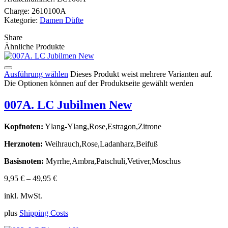
Charge:
2610100A
Kategorie:
Damen Düfte
Share
Ähnliche Produkte
Ausführung wählen
Dieses Produkt weist mehrere Varianten auf.
Die Optionen können auf der Produktseite gewählt werden
007A. LC Jubilmen New
Kopfnoten:
Ylang-Ylang,Rose,Estragon,Zitrone
Herznoten:
Weihrauch,Rose,Ladanharz,Beifuß
Basisnoten:
Myrrhe,Ambra,Patschuli,Vetiver,Moschus
9,95
€
–
49,95
€
inkl. MwSt.
plus
Shipping Costs