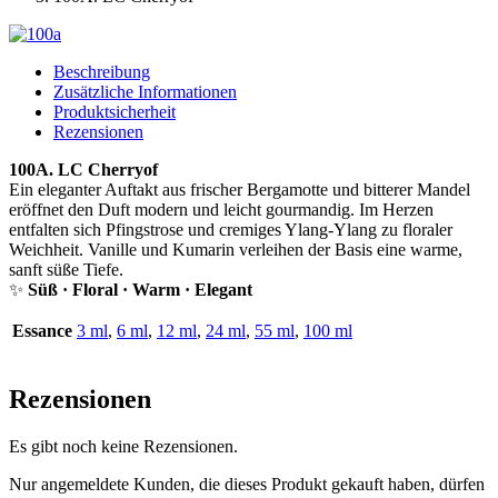
Beschreibung
Zusätzliche Informationen
Produktsicherheit
Rezensionen
100A. LC Cherryof
Ein eleganter Auftakt aus frischer Bergamotte und bitterer Mandel
eröffnet den Duft modern und leicht gourmandig. Im Herzen
entfalten sich Pfingstrose und cremiges Ylang-Ylang zu floraler
Weichheit. Vanille und Kumarin verleihen der Basis eine warme,
sanft süße Tiefe.
✨
Süß · Floral · Warm · Elegant
Essance
3 ml
,
6 ml
,
12 ml
,
24 ml
,
55 ml
,
100 ml
Rezensionen
Es gibt noch keine Rezensionen.
Nur angemeldete Kunden, die dieses Produkt gekauft haben, dürfen