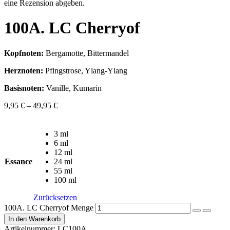
eine Rezension abgeben.
100A. LC Cherryof
Kopfnoten:
Bergamotte, Bittermandel
Herznoten:
Pfingstrose, Ylang-Ylang
Basisnoten:
Vanille, Kumarin
9,95
€
–
49,95
€
3 ml
6 ml
12 ml
Essance
24 ml
55 ml
100 ml
Zurücksetzen
100A. LC Cherryof Menge
In den Warenkorb
Artikelnummer:
LC100A