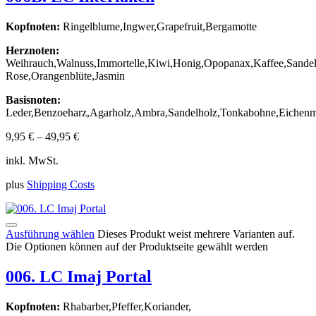
Kopfnoten:
Ringelblume,Ingwer,Grapefruit,Bergamotte
Herznoten:
Weihrauch,Walnuss,Immortelle,Kiwi,Honig,Opopanax,Kaffee,Sandel
Rose,Orangenblüte,Jasmin
Basisnoten:
Leder,Benzoeharz,Agarholz,Ambra,Sandelholz,Tonkabohne,Eichenm
9,95
€
–
49,95
€
inkl. MwSt.
plus
Shipping Costs
Ausführung wählen
Dieses Produkt weist mehrere Varianten auf.
Die Optionen können auf der Produktseite gewählt werden
006. LC Imaj Portal
Kopfnoten:
Rhabarber,Pfeffer,Koriander,