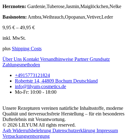
Herznoten:
Gardenie,Tuberose,Jasmin,Maiglöckchen,Nelke
Basisnoten:
Ambra,Weihrauch,Opopanax,Vetiver,Leder
9,95
€
–
49,95
€
inkl. MwSt.
plus
Shipping Costs
Über Uns
Kontakt
Versandhinweise
Partner
Grundsatz
Zahlungsmethoden
+4915773121824
Robertstr 14, 44809 Bochum Deutschland
info@lilyum-cosmetics.de
Mo-Fr: 10:00 - 18:00
Unsere Rezepturen vereinen natürliche Inhaltsstoffe, moderne
Qualität und tierversuchsfreie Herstellung – für ein besonderes
Dufterlebnis mit Verantwortung.
© 2026 LILYUM All rights reserved.
Agb
Widerrufsbelehrung
Datenschutzerklärung
Impressum
Verpackungsentsorgung