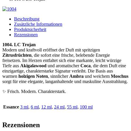
Beschreibung
Zusätzliche Informationen
Produktsicherheit
Rezensionen
1004. LC Trojan
Modern und kraftvoll eröffnet der Duft mit spritzigen
Zitrusfrüchten
, die sofort eine frische, belebende Energie
freisetzen. Im Herzen entfaltet sich eine markante, leicht würzige
Tiefe aus
Akigalawood
und aromatischer
Coca
, die dem Duft eine
einzigartige, charakterstarke Signatur verleiht. Die Basis aus
warmen
holzigen Noten
, sinnlicher
Ambra
und weichem
Moschus
sorgt für eine elegante, langanhaltende und maskuline Ausstrahlung.
✨ Frisch. Modern. Charakterstark.
Essance
3 ml
,
6 ml
,
12 ml
,
24 ml
,
55 ml
,
100 ml
Rezensionen