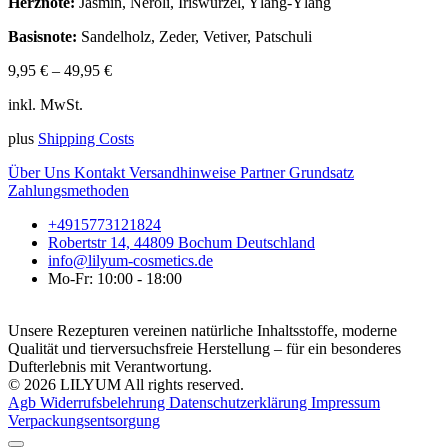
Herznote:
Jasmin, Neroli, Iriswurzel, Ylang-Ylang
Basisnote:
Sandelholz, Zeder, Vetiver, Patschuli
9,95
€
–
49,95
€
inkl. MwSt.
plus
Shipping Costs
Über Uns
Kontakt
Versandhinweise
Partner
Grundsatz
Zahlungsmethoden
+4915773121824
Robertstr 14, 44809 Bochum Deutschland
info@lilyum-cosmetics.de
Mo-Fr: 10:00 - 18:00
Unsere Rezepturen vereinen natürliche Inhaltsstoffe, moderne
Qualität und tierversuchsfreie Herstellung – für ein besonderes
Dufterlebnis mit Verantwortung.
© 2026 LILYUM All rights reserved.
Agb
Widerrufsbelehrung
Datenschutzerklärung
Impressum
Verpackungsentsorgung