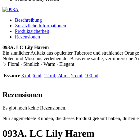
Beschreibung
Zusätzliche Informationen
Produktsicherheit
Rezensionen
093A. LC Lily Harem
Ein sinnlicher Auftakt aus opulenter Tuberose und strahlender Orange
Noten und Moschus verleihen der Basis eine sanfte, verführerische Au
✨ Floral · Sinnlich · Warm · Elegant
Essance
3 ml
,
6 ml
,
12 ml
,
24 ml
,
55 ml
,
100 ml
Rezensionen
Es gibt noch keine Rezensionen.
Nur angemeldete Kunden, die dieses Produkt gekauft haben, dürfen 
093A. LC Lily Harem