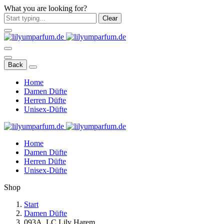
What you are looking for?
Clear
Back
Home
Damen Düfte
Herren Düfte
Unisex-Düfte
Home
Damen Düfte
Herren Düfte
Unisex-Düfte
Shop
Start
Damen Düfte
093A. LC Lily Harem