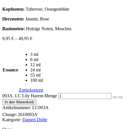
Kopfnoten:
Tuberose, Orangenblüte
Herznoten:
Jasmin, Rose
Basisnoten:
Holzige Noten, Moschus
9,95
€
–
49,95
€
3 ml
6 ml
12 ml
Essance
24 ml
55 ml
100 ml
Zurücksetzen
093A. LC Lily Harem Menge
In den Warenkorb
Artikelnummer:
LC093A
Charge:
2610093A
Kategorie:
Damen Düfte