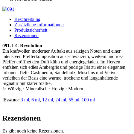
Beschreibung
Zusätzliche Informationen
Produktsicherheit
Rezensionen
091. LC Revolution
Ein kraftvoller, moderner Auftakt aus salzigen Noten und einer
intensiven Pfefferkomposition aus schwarzem, weißem und rosa
Pfeffer eröffnet den Duft kühn und energiegeladen. Im Herzen
entfalten sich edles Ambergris und pudrige Iris zu einer eleganten,
urbanen Tiefe. Cashmeran, Sandelholz, Moschus und Vetiver
verleihen der Basis eine warme, trockene und langanhaltende
Signatur mit klarer Stärke.
✨ Würzig · Mineralisch · Holzig · Modern
Essance
3 ml
,
6 ml
,
12 ml
,
24 ml
,
55 ml
,
100 ml
Rezensionen
Es gibt noch keine Rezensionen.