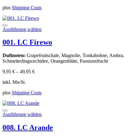
plus
Shipping Costs
Dieses
Ausführung wählen
Produkt
weist
001. LC Firewo
mehrere
Varianten
Duftnoten:
Grapefruitschale, Magnolie, Tonkabohne, Ambra,
auf.
Schmetterlingsorchidee, Orangenblüte, Passionsfrucht
Die
Optionen
9,95
€
–
49,95
€
können
auf
inkl. MwSt.
der
Produktseite
plus
Shipping Costs
gewählt
werden
Dieses
Ausführung wählen
Produkt
weist
008. LC Arande
mehrere
Varianten