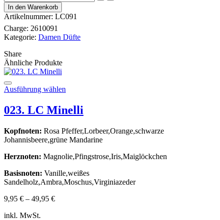
LC
In den Warenkorb
Revolution
Artikelnummer:
LC091
Menge
Charge:
2610091
Kategorie:
Damen Düfte
Share
Ähnliche Produkte
Dieses
Ausführung wählen
Produkt
weist
023. LC Minelli
mehrere
Varianten
Kopfnoten:
Rosa Pfeffer,Lorbeer,Orange,schwarze
auf.
Johannisbeere,grüne Mandarine
Die
Optionen
Herznoten:
Magnolie,Pfingstrose,Iris,Maiglöckchen
können
auf
Basisnoten:
Vanille,weißes
der
Sandelholz,Ambra,Moschus,Virginiazeder
Produktseite
gewählt
9,95
€
–
49,95
€
werden
inkl. MwSt.