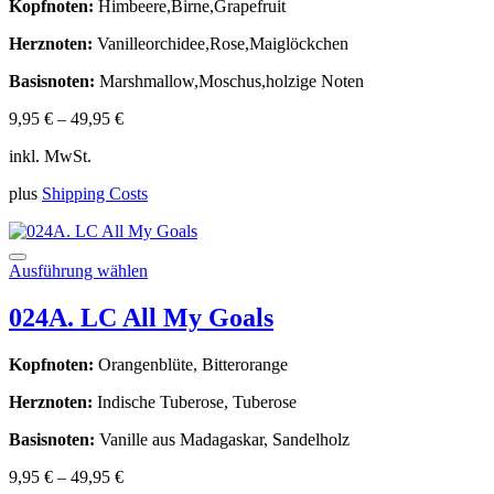
Kopfnoten:
Himbeere,Birne,Grapefruit
auf.
Die
Herznoten:
Vanilleorchidee,Rose,Maiglöckchen
Optionen
können
Basisnoten:
Marshmallow,Moschus,holzige Noten
auf
der
9,95
€
–
49,95
€
Produktseite
gewählt
inkl. MwSt.
werden
plus
Shipping Costs
Dieses
Ausführung wählen
Produkt
weist
024A. LC All My Goals
mehrere
Varianten
Kopfnoten:
Orangenblüte, Bitterorange
auf.
Die
Herznoten:
Indische Tuberose, Tuberose
Optionen
können
Basisnoten:
Vanille aus Madagaskar, Sandelholz
auf
der
9,95
€
–
49,95
€
Produktseite