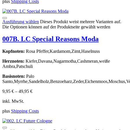
plus
Shipping Costs
Ausführung wählen
Dieses Produkt weist mehrere Varianten auf.
Die Optionen können auf der Produktseite gewählt werden
007B. LC Special Reasons Moda
Kopfnoten:
Rosa Pfeffer,Kardamom,Zimt,Haselnuss
Herznoten:
Kiefer,Davana,Nagarmotha,Cashmeran,weiße
Ambra,Patschuli
Basisnoten:
Palo
Santo,Myrrhe,Sandelholz,Benzoeharz,Zeder,Eichenmoos,Moschus,Ve
9,95
€
–
49,95
€
inkl. MwSt.
plus
Shipping Costs