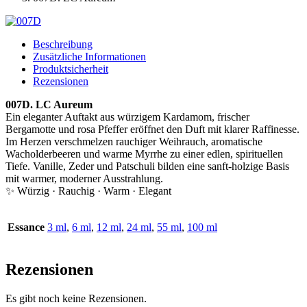
Beschreibung
Zusätzliche Informationen
Produktsicherheit
Rezensionen
007D. LC Aureum
Ein eleganter Auftakt aus würzigem Kardamom, frischer
Bergamotte und rosa Pfeffer eröffnet den Duft mit klarer Raffinesse.
Im Herzen verschmelzen rauchiger Weihrauch, aromatische
Wacholderbeeren und warme Myrrhe zu einer edlen, spirituellen
Tiefe. Vanille, Zeder und Patschuli bilden eine sanft-holzige Basis
mit warmer, moderner Ausstrahlung.
✨ Würzig · Rauchig · Warm · Elegant
Essance
3 ml
,
6 ml
,
12 ml
,
24 ml
,
55 ml
,
100 ml
Rezensionen
Es gibt noch keine Rezensionen.