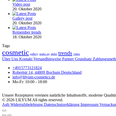
Video post
20. Oktober 2020
Gallery post
20. Oktober 2020
Remember trends
18. Oktober 2020
Tags
cosmetic
trends
gallery
make up
slider
video
Über Uns
Kontakt
Versandhinweise
Partner
Grundsatz
Zahlungsmet
+4915773121824
Robertstr 14, 44809 Bochum Deutschland
info@lilyum-cosmetics.de
Mo-Fr: 10:00 - 18:00
Unsere Rezepturen vereinen natürliche Inhaltsstoffe, moderne Qualität
© 2026 LILYUM All rights reserved.
Agb
Widerrufsbelehrung
Datenschutzerklärung
Impressum
Verpacku