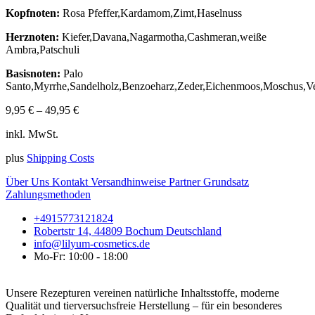
Kopfnoten:
Rosa Pfeffer,Kardamom,Zimt,Haselnuss
Herznoten:
Kiefer,Davana,Nagarmotha,Cashmeran,weiße
Ambra,Patschuli
Basisnoten:
Palo
Santo,Myrrhe,Sandelholz,Benzoeharz,Zeder,Eichenmoos,Moschus,Ve
9,95
€
–
49,95
€
inkl. MwSt.
plus
Shipping Costs
Über Uns
Kontakt
Versandhinweise
Partner
Grundsatz
Zahlungsmethoden
+4915773121824
Robertstr 14, 44809 Bochum Deutschland
info@lilyum-cosmetics.de
Mo-Fr: 10:00 - 18:00
Unsere Rezepturen vereinen natürliche Inhaltsstoffe, moderne
Qualität und tierversuchsfreie Herstellung – für ein besonderes