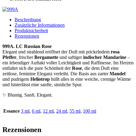
Beschreibung
Zusätzliche Informationen
Produktsicherheit
Rezensionen
999A. LC Russian Rose
Elegant und strahlend eröffnet der Duft mit prickelndem
rosa
Pfeffer
, frischer
Bergamotte
und saftiger
indischer Mandarine
–
ein lebendiger Auftakt voller Leichtigkeit und Raffinesse. Im Herzen
entfaltet sich die pure Schönheit der
Rose
, die dem Duft eine
zeitlose, feminine Eleganz verleiht. Die Basis aus zarter
Mandel
und pudrigem
Heliotrop
hüllt alles in eine weiche, cremige Wärme
und hinterlässt eine sanfte, sinnliche Spur.
✨ Blumig. Sanft. Elegant.
Essance
3 ml
,
6 ml
,
12 ml
,
24 ml
,
55 ml
,
100 ml
Rezensionen