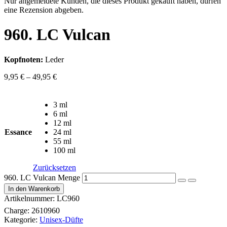
Nur angemeldete Kunden, die dieses Produkt gekauft haben, dürfen
eine Rezension abgeben.
960. LC Vulcan
Kopfnoten:
Leder
9,95
€
–
49,95
€
3 ml
6 ml
12 ml
Essance
24 ml
55 ml
100 ml
Zurücksetzen
960. LC Vulcan Menge
In den Warenkorb
Artikelnummer:
LC960
Charge:
2610960
Kategorie:
Unisex-Düfte