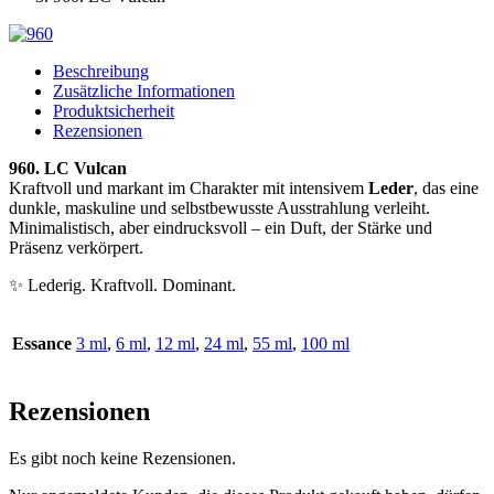
Beschreibung
Zusätzliche Informationen
Produktsicherheit
Rezensionen
960. LC Vulcan
Kraftvoll und markant im Charakter mit intensivem
Leder
, das eine
dunkle, maskuline und selbstbewusste Ausstrahlung verleiht.
Minimalistisch, aber eindrucksvoll – ein Duft, der Stärke und
Präsenz verkörpert.
✨ Lederig. Kraftvoll. Dominant.
Essance
3 ml
,
6 ml
,
12 ml
,
24 ml
,
55 ml
,
100 ml
Rezensionen
Es gibt noch keine Rezensionen.