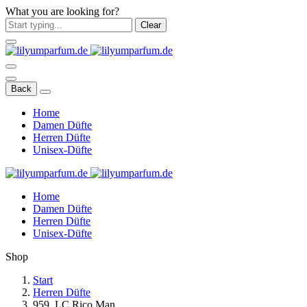
What you are looking for?
Clear
Back
Home
Damen Düfte
Herren Düfte
Unisex-Düfte
Home
Damen Düfte
Herren Düfte
Unisex-Düfte
Shop
Start
Herren Düfte
959. LC Rico Man