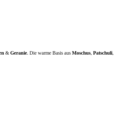
en
&
Geranie
. Die warme Basis aus
Moschus
,
Patschuli
,