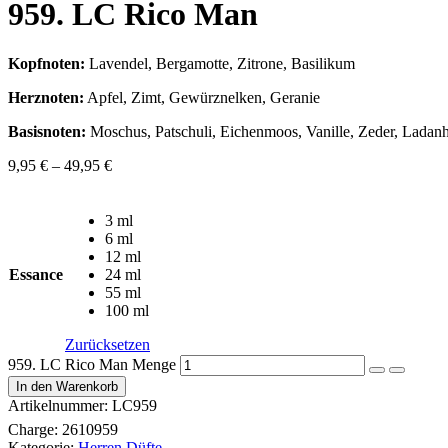
959. LC Rico Man
Kopfnoten:
Lavendel, Bergamotte, Zitrone, Basilikum
Herznoten:
Apfel, Zimt, Gewürznelken, Geranie
Basisnoten:
Moschus, Patschuli, Eichenmoos, Vanille, Zeder, Ladan
9,95
€
–
49,95
€
3 ml
6 ml
12 ml
Essance
24 ml
55 ml
100 ml
Zurücksetzen
959. LC Rico Man Menge
In den Warenkorb
Artikelnummer:
LC959
Charge:
2610959
Kategorie:
Herren Düfte