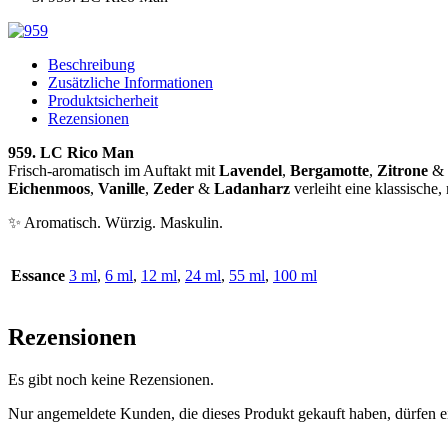
Beschreibung
Zusätzliche Informationen
Produktsicherheit
Rezensionen
959. LC Rico Man
Frisch-aromatisch im Auftakt mit
Lavendel
,
Bergamotte
,
Zitrone
&
Eichenmoos
,
Vanille
,
Zeder
&
Ladanharz
verleiht eine klassische
✨ Aromatisch. Würzig. Maskulin.
Essance
3 ml
,
6 ml
,
12 ml
,
24 ml
,
55 ml
,
100 ml
Rezensionen
Es gibt noch keine Rezensionen.
Nur angemeldete Kunden, die dieses Produkt gekauft haben, dürfen 